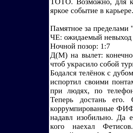
ТОТО. Возможно, для ко
яркое событие в карьере
Памятное за пределами
ЧЕ: ожидаемый невыход 
Ночной позор: 1:7
Д(М) на вылет: конечно
чтоб украсило собой турн
Бодался телёнок с дубом
испортил своими понта
при людях, по телефон
Теперь достань его.
коррумпированные ФИФ
надавл изобильно. Да 
кого наехал Фетисов