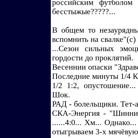
российским футболом
бесстыжые?????...
В общем то незаурядны
вспомнить на свалке"(с)
...Сезон сильных эмо
гордости до проклятий.
Весеннии опаски "Здравс
Последние минуты 1/4 КР.
1/2 1:2, опустошение...
Шок.
РАД - болельщики. Тет-
СКА-Энергия - "Шинник
......4:0... Хм... Однак
отыгрываем 3-х мячёвую