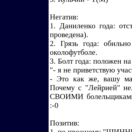
Негатив:
1. Даниленко года: от
проведена).
2. Грязь года: обильн
околофутболе.
3. Болт года: положен н
"- я не приветствую учас
- Это как же, вашу мат
Почему с "Лейрией" не
СВОИМИ болельщиками,
:-0
Позитив:
1. по прежнему "ШИННИ