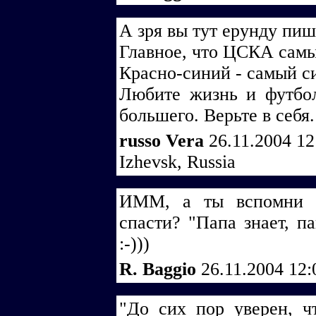
А зря вы тут ерунду пиш
Главное, что ЦСКА сам
Красно-синий - самый с
Любите жизнь и футбол
большего. Верьте в себя.
russo Vera
26.11.2004 1
Izhevsk, Russia
ИММ, а ты вспомни -
спасти? "Папа знает, па
:-)))
R. Baggio
26.11.2004 12
"До сих пор уверен, ч