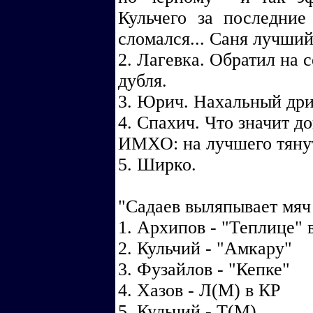
Кульчего за последни
сломался... Саня лучший
2. Лагевка. Обратил на 
дубля.
3. Юрич. Нахальный дриб
4. Спахич. Что значит до
ИМХО: на лучшего тянут 
5. Ширко.
"Садаев выляпывает мяч и
1. Архипов - "Теплице" 
2. Кульчий - "Амкару"
3. Фузайлов - "Кепке"
4. Хазов - Л(М) в КР
5. Кульчий - Т(М)