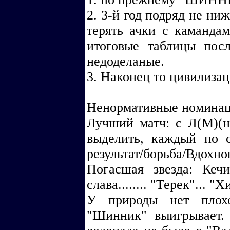
2. 3-й год подряд не ниж
терять ачки с каманда
итоговые таблицы пос
недоделаные.
3. Наконец то цивилиза
Ненормативные номинаци
Лучший матч: с Л(М)(н
выделить, каждый по с
результат/борьба/Вдохно
Погасшая звезда: Кечин
слава........ "Терек"... "Х
У природы нет плохо
"Шинник" выигрывает.