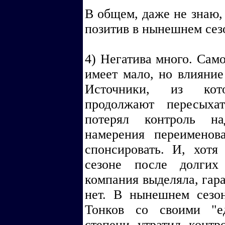
В общем, даже не знаю,
позитив в нынешнем сез
4) Негатива много. Сам
имеет мало, но влияние
Источники, из кот
продолжают пересыха
потерял контроль н
намерения переименов
спонсировать. И, хот
сезоне после долгих
компания выделяла, гар
нет. В нынешнем сезон
Тонков со своими "е
степени утратил контр