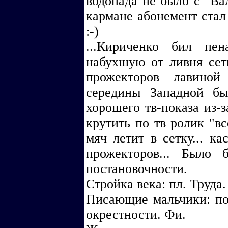
водопада не было с "Ва
кармане абонемент стал
:-)
...Кириченко бил пе
набухшую от ливня сет
прожекторов лавино
середины Западной б
хорошего тв-показа из-з
крутить по тв ролик "вс
мяч летит в сетку... к
прожекторов... Было 
постановочности.
Стройка века: пл. Труда.
Писающие мальчики: по
окрестности. Фи.