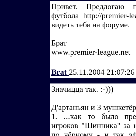
Привет. Предлогаю п
футбола http://premier-l
видеть тебя на форуме.
Брат
www.premier-league.net
Brat
25.11.2004 21:07:2
Значицца так. :-)))
Д'артаньян и 3 мушкетёр
1. ...как то было пр
игроков "Шинника" за н
по чёрному - и так э