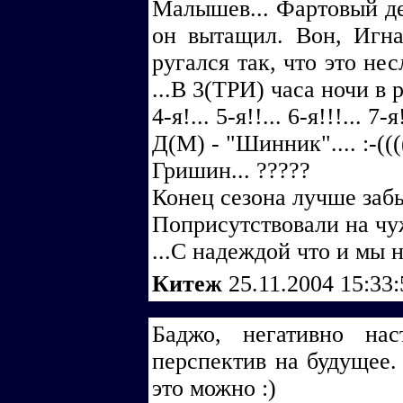
Малышев... Фартовый деб
он вытащил. Вон, Игнат
ругался так, что это нес
...В 3(ТРИ) часа ночи в р
4-я!... 5-я!!... 6-я!!!... 7
Д(М) - "Шинник".... :-((((
Гришин... ?????
Конец сезона лучше заб
Поприсутствовали на чу
...С надеждой что и мы 
Китеж
25.11.2004 15:33
Баджо, негативно на
перспектив на будущее.
это можно :)