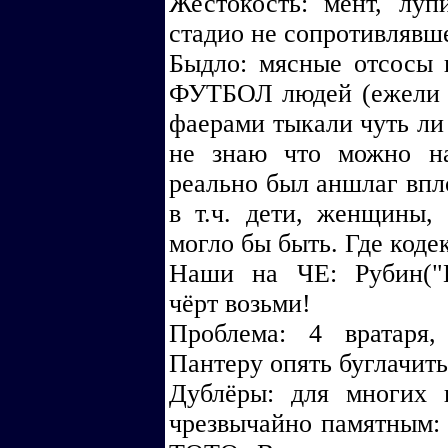
Жестокость: мент, луп
стадио не сопротивлявш
Быдло: мясные отсосы
ФУТБОЛ людей (ежели п
фаерами тыкали чуть ли 
не знаю что можно наз
реально был аншлаг впло
в т.ч. дети, женщины,
могло бы быть. Где коде
Наши на ЧЕ: Рубин("Ш
чёрт возьми!
Проблема: 4 вратаря
Пантеру опять буглачить
Дублёры: для многих 
чрезвычайно памятным: 