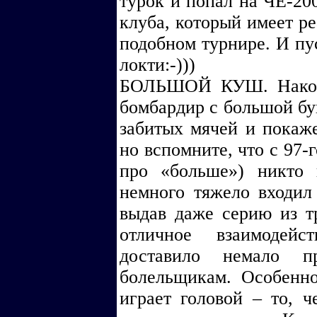
турок и попал на ЧЕ-20
клуба, который имеет р
подобном турнире. И пу
локти:-)))
БОЛЬШОЙ КУШ. Наконе
бомбардир с большой бук
забитых мячей и покаже
но вспомните, что с 97-г
про «больше») никто 
немного тяжело входил 
выдав даже серию из т
отличное взаимодей
доставило немало п
болельщикам. Особенно
играет головой – то, 