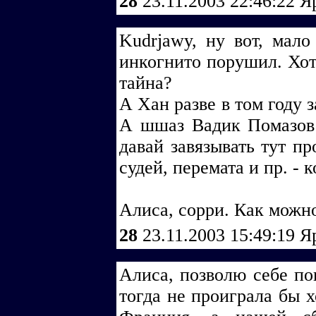
28
23.11.2003 22:46:22
Я
Kudrjawy, ну вот, мал
инкогнито порушил. Хотя
тайна?
А Хан разве в том году з
А шшаз Вадик Помазов 
давай завязывать тут п
судей, перемата и пр. - 
Алиса, сорри. Как можн
28
23.11.2003 15:49:19
Я
Алиса, позволю себе п
тогда не проиграла бы х