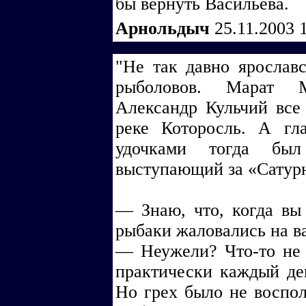
бы вернуть Васильева.
Арнольдыч
25.11.2003 
"Не так давно яросла
рыболовов. Марат М
Александр Кульчий все
реке Которосль. А гл
удочками тогда бы
выступающий за «Сатур
— Знаю, что, когда вы
рыбаки жаловались на в
— Неужели? Что-то не 
практически каждый ден
Но грех было не восполь