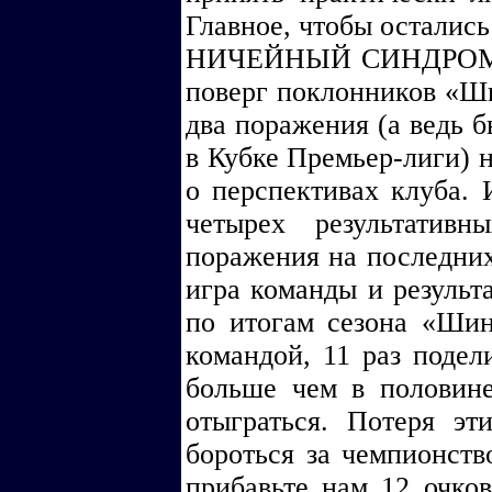
Главное, чтобы остали
НИЧЕЙНЫЙ СИНДРОМ. С
поверг поклонников «Ш
два поражения (а ведь 
в Кубке Премьер-лиги) 
о перспективах клуба. 
четырех результатив
поражения на последних
игра команды и результ
по итогам сезона «Ши
командой, 11 раз подел
больше чем в половине
отыграться. Потеря э
бороться за чемпионство
прибавьте нам 12 очко