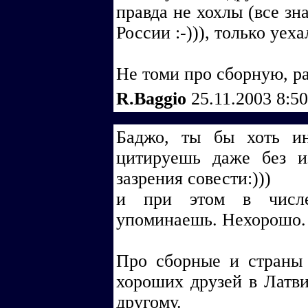
правда не хохлы (все зн
России :-))), только уеха
Не томи про сборную, р
R.Baggio
25.11.2003 8:5
Баджо, ты бы хоть ин
цитируешь даже без и
зазрения совести:)))
и при этом в числе
упоминаешь. Нехорошо.
Про сборные и страны 
хороших друзей в Латви
другому.