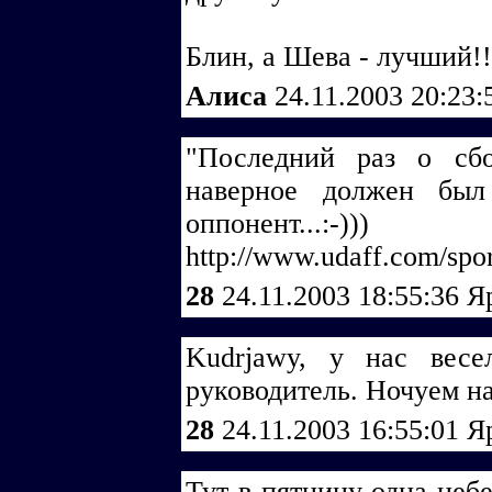
Блин, а Шева - лучший!!!
Алиса
24.11.2003 20:23
"Последний раз о сбор
наверное должен был
оппонент...:-)))
http://www.udaff.com/spo
28
24.11.2003 18:55:36
Я
Kudrjawy, у нас вес
руководитель. Ночуем на
28
24.11.2003 16:55:01
Я
Тут в пятницу одна небе