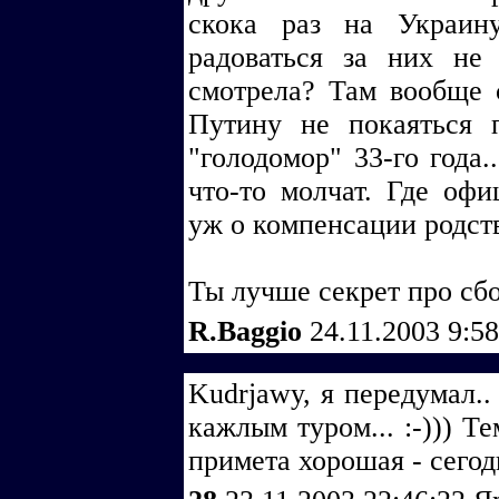
скока раз на Украин
радоваться за них не
смотрела? Там вообще 
Путину не покаяться 
"голодомор" 33-го года.
что-то молчат. Где офи
уж о компенсации родс
Ты лучше секрет про сбор
R.Baggio
24.11.2003 9:5
Kudrjawy, я передумал.
кажлым туром... :-))) Т
примета хорошая - сегодн