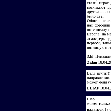
стали играт
возникают до
другой – он 
было две..
Общее впечатл
нас хороший
потенциалу не
Европа, на м
атмосферы зд
первому тайму
пятницу с мот
З.Ы. Пенальти
Zidan
18.04.2
Валя шутит))
направлении.
может меня уж
LLIAP
18.04.
Шар
может только 
вальтрон
18.