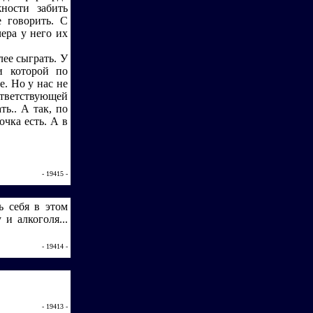
ности забить
е говорить. С
ера у него их
лее сыграть. У
и которой по
е. Но у нас не
ответствующей
ь.. А так, по
очка есть. А в
- 19415 -
ь себя в этом
и алкоголя...
- 19414 -
- 19413 -