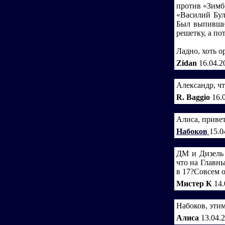
против «Зимбр
«Василий Булг
Был выпивший
решетку, а пот
Ладно, хоть о
Zidan
16.04.2
Александр, чт
R. Baggio
16.
Алиса, привет!
Набоков
15.0
ДМ и Дизель 
что на Главн
в 17?Совсем 
Мистер К
14.
Набоков, этим
Алиса
13.04.