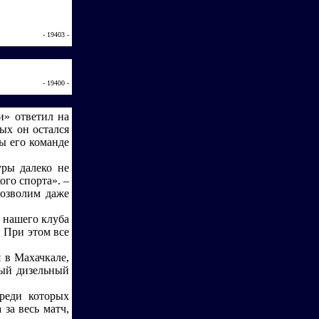
- 19403 -
- 19400 -
и» ответил на
ых он остался
ы его команде
уры далеко не
го спорта». –
позволим даже
 нашего клуба
 При этом все
 в Махачкале,
ный дизельный
реди которых
 за весь матч,