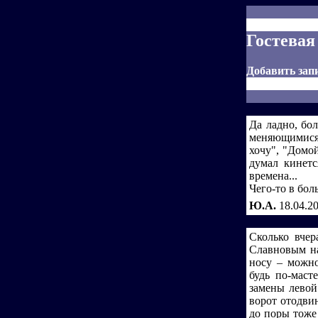
Гостевая
Добавить зап
Да ладно, бо
меняющимися 
хочу", "Домой
думал кинетс
времена...
Чего-то в бол
Ю.А.
18.04.2
Сколько вчер
Славновым на
носу – можно
будь по-маст
замены левой
ворот отодвин
до поры тоже 