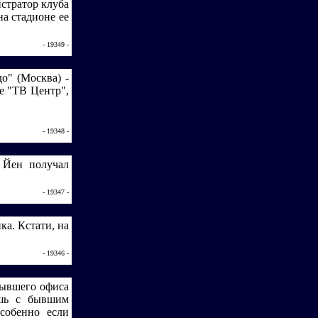
стратор клуба
на стадионе ее
- 19349 -
о" (Москва) -
ле "ТВ Центр",
- 19348 -
 Йен получал
- 19347 -
ка. Кстати, на
- 19346 -
 бывшего офиса
ешь с бывшим
особенно если