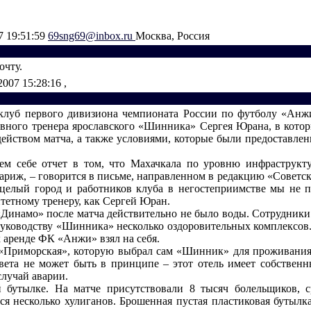
7 19:51:59
69sng69@inbox.ru
Москва, Россия
очту.
2007 15:28:16
,
луб первого дивизиона чемпионата России по футболу «Анж
авного тренера ярославского «Шинника» Сергея Юрана, в котор
действом матча, а также условиями, которые были предоставлен
ем себе отчет в том, что Махачкала по уровню инфраструкт
ариж, – говорится в письме, направленном в редакцию «Советско
целый город и работников клуба в негостеприимстве мы не 
тетному тренеру, как Сергей Юран.
«Динамо» после матча действительно не было воды. Сотрудники
уководству «Шинника» несколько оздоровительных комплексов.
 аренде ФК «Анжи» взял на себя.
«Приморская», которую выбрал сам «Шинник» для проживания
вета не может быть в принципе – этот отель имеет собствен
случай аварии.
 бутылке. На матче присутствовали 8 тысяч болельщиков, с
ся несколько хулиганов. Брошенная пустая пластиковая бутылка