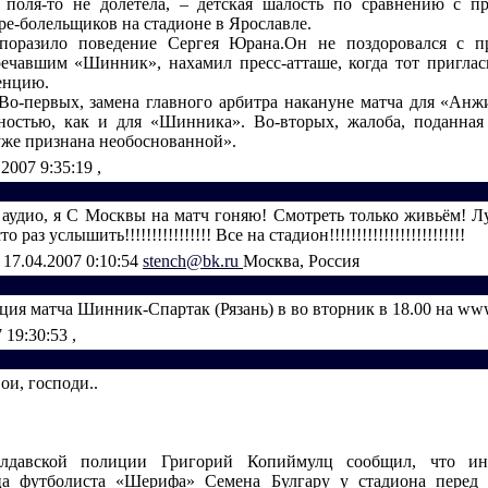
 поля-то не долетела, – детская шалость по сравнению с 
ре-болельщиков на стадионе в Ярославле.
поразило поведение Сергея Юрана.Он не поздоровался с пр
ечавшим «Шинник», нахамил пресс-атташе, когда тот приглас
енцию.
 Во-первых, замена главного арбитра накануне матча для «Анж
ностью, как и для «Шинника». Во-вторых, жалоба, поданна
 уже признана необоснованной».
.2007 9:35:19
,
р аудио, я С Москвы на матч гоняю! Смотреть только живьём! Л
о раз услышить!!!!!!!!!!!!!!!! Все на стадион!!!!!!!!!!!!!!!!!!!!!!!!!
т
17.04.2007 0:10:54
stench@bk.ru
Москва, Россия
ия матча Шинник-Спартак (Рязань) в во вторник в 18.00 на www
7 19:30:53
,
ои, господи..
лдавской полиции Григорий Копиймулц сообщил, что и
ца футболиста «Шерифа» Семена Булгару у стадиона перед 