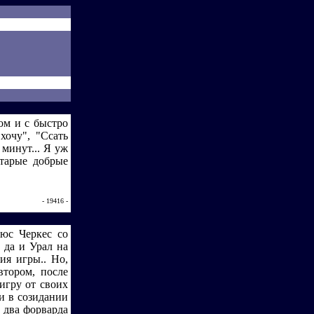
ом и с быстро
хочу", "Ссать
 минут... Я уж
старые добрые
- 19416 -
люс Черкес со
 да и Урал на
ия игры.. Но,
втором, после
игру от своих
 и в созидании
в два форварда