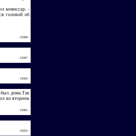
ил комиссар. -
ся головой об
- 19389 -
- 19387 -
- 19365 -
 был дома.Так
ол во вторник
- 19361 -
- 19353 -