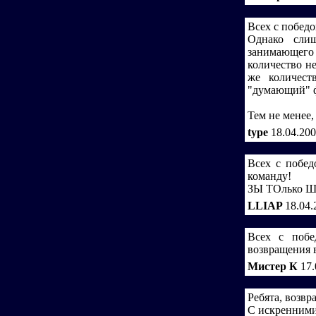
Всех с победо
Однако слиш
занимающего 
количество н
же количест
"думающий" ф
Тем не менее,
type
18.04.200
Всех с побед
команду!
ЗЫ ТОлько Ш
LLIAP
18.04.
Всех с побе
возвращения 
Мистер К
17.
Ребята, возвр
С искренним