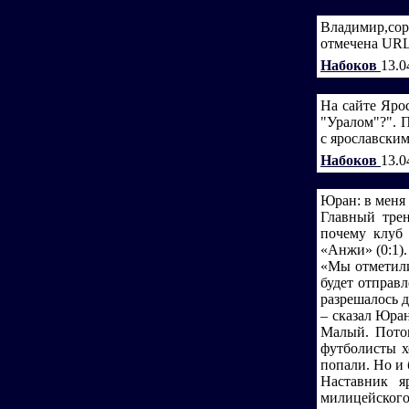
Владимир,со
отмечена URL)
Набоков
13.0
На сайте Яро
"Уралом"?". 
с ярославским
Набоков
13.0
Юран: в меня
Главный трен
почему клуб 
«Анжи» (0:1).
«Мы отметили
будет отправ
разрешалось 
– сказал Юра
Малый. Потом
футболисты х
попали. Но и 
Наставник я
милицейского