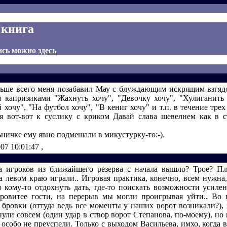
 книга
ись можно
здесь
льше всего меня позабавил Мау с блуждающим искрящим взгяд
капризиками "Жахнуть хочу", "Девочку хочу", "Хулиганить 
 хочу", "На футбол хочу", "В кениг хочу" и т.п. в течение трех
я вот-вот к суслику с криком Давай слава шевелнем как в 
ьничке ему явно подмешали в микустурку-то:-).
007 10:01:47
,
а игроков из ближайшего резерва с начала вышло? Трое? П
 левом краю играли.. Игровая практика, конечно, всем нужна,
 кому-то отдохнуть дать, где-то поискать возможности усилен
еровитее гости, на перерыв мы могли проигрывая уйти.. Во 
 бровки (оттуда ведь все моменты у наших ворот возникали?), 
ули совсем (один удар в створ ворот Степанова, по-моему), но
особо не преуспели. Только с выходом Васильева, имхо, когда 