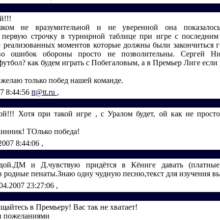
й!!!
ком не вразумительной и не уверенной она показалос
первую строчку в турнирной таблице при игре с последним
е реализованных моментов которые должны были закончиться г
во ошибок обороны просто не позволительны. Сергей Ни
утбол? как будем играть с Побегаловым, а в Премьер Лиге если
 желаю только побед нашей команде.
7 8:44:56
tt@tt.ru
,
ой!!! Хотя при такой игре , с Уралом будет, ой как не прост
инник! ТОлько победа!
2007 8:44:06
,
дой.ДМ и Д.чувствую придётся в Кёниге давать (платные)
в родные пенаты.Знаю одну чудную песню,текст для изучения в
04.2007 23:27:06
,
ащайтесь в Премьеру! Вас так не хватает!
и пожеланиями