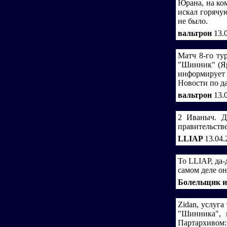
Юрана, на ко
искал горячую
не было.
вальтрон
13.
Матч 8-го ту
"Шинник" (Яро
информирует 
Новости по д
вальтрон
13.
2 Иваныч. Д
правительств
LLIAP
13.04.
To LLIAP, да-
самом деле он
Болельщик 
Zidan, услуга
"Шинника", 
Партархивом: