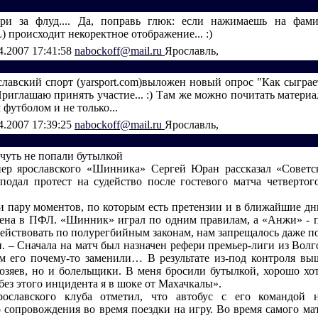
рри за флуд.... Да, поправь глюк: если нажимаешь на фами
 происходит некоректное отображение... :)
4.2007 17:41:58
nabockoff@mail.ru
Ярославль,
славский спорт (yarsport.com)выложен новый опрос "Как сыгра
Приглашаю принять участие... :) Там же можно почитать материа
 футболом и не только...
4.2007 17:39:25
nabockoff@mail.ru
Ярославль,
 чуть не попали бутылкой
ер ярославского «Шинника» Сергей Юран рассказал «Советс
подал протест на судейство после гостевого матча четвертог
 пару моментов, по которым есть претензии и в ближайшие дн
лена в ПФЛ. «Шинник» играл по одним правилам, а «Анжи» - 
действовать по полурегбийным законам, нам запрещалось даже п
н. – Сначала на матч был назначен рефери премьер-лиги из Волг
 его почему-то заменили… В результате из-под контроля вы
озяев, но и болельщики. В меня бросили бутылкой, хорошо хот
без этого инцидента я в шоке от Махачкалы».
рославского клуба отметил, что автобус с его командой н
 сопровождения во время поездки на игру. Во время самого мат