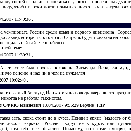
манду гостей сыпались проклятья и угрозы, а после игры админи
 воду, чтобы игроки могли помыться, поскольку в раздевалках 
04.2007 11:40:36
,
ра чемпионата России среди команд первого дивизиона "Торпед
славль), который состоится 30 апреля, будет показана на кана
официальный сайт черно-белых.
анной теме:
04.2007 11:39:31
,
Ак таксист был просто похож на Зигмунда Йена, Зигмунд
енную пенсию и нах ни в чем не нуждался
2007 10:02:40
,
да, тот самый Зигмунд Йен - это я по поводу вчерашнего праздни
 никогда не работал таксистом.
из СФРЮ Иванович
13.04.2007 9:55:29
Берлин, ГДР
 такая есть, скока стоит не в курсе. Приди в архив (малость от
не доходя маркета "Рослан", вдруг не в курсе, или пута
-) ), там тебе всё объяснят. По-моему, они сами смотрят, 