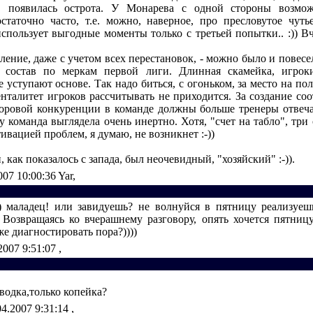
ь, появилась острота. У Монарева с одной стороны возмож
статочно часто, т.е. можно, наверное, про пресловутое чуть
использует выгодные моменты только с третьей попытки.. :)) Вч
ение, даже с учетом всех перестановок, - можно было и повесе
 состав по меркам первой лиги. Длинная скамейка, игрок
 уступают основе. Так надо биться, с огоньком, за место на пол
енталитет игроков рассчитывать не приходится. За создание со
оровой конкуренции в команде должны больше тренеры отвечат
 команда выглядела очень инертно. Хотя, "счет на табло", три 
ивацией проблем, я думаю, не возникнет :-))
, как показалось с запада, был неочевидный, "хозяйский" :-)).
007 10:00:36
Yar,
) маладец! или завидуешь? не волнуйся в пятницу реализуеш
 Возвращаясь ко вчерашнему разговору, опять хочется пятницу 
е диагностировать пора?))))
2007 9:51:07
,
водка,только копейка?
04.2007 9:31:14
,