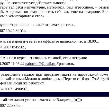
у» не соответствует действительности...
ару вел себя некультурно, матерился, был агрессивен, – отмет
. А травмы он стал наносить себе сам еще на стадионе. Бил
ом в комиссариате о стол»...
ружие *при исполнении..* отнимать не стал..
007 15:25:36
Yar,
о ж вы народ пугаете? на оффсайте написано, что в 18:00...
04.2007 8:45:32
,
 А я не в курсе... :( свяжись со мной, если нетрудно.
4.2007 11:03:44
nabockoff@mail.ru
Ярославль,
разрешение выдают при предъяве тикета на паровоз,мой тоже
ый ехайте сами.Можно в любое время.Переыв с 16 до 17ч.А футб
офигели,люди же работают
04.2007 14:00:07
,
 сайтом давно уже занимается не Владимир:))))))
2007 22:38:09
,