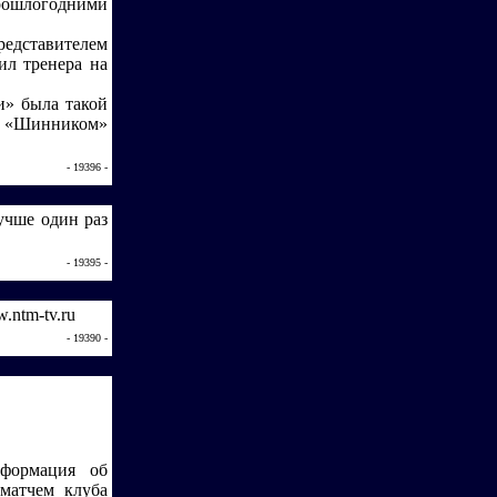
прошлогодними
едставителем
ил тренера на
и» была такой
я «Шинником»
- 19396 -
учше один раз
- 19395 -
.ntm-tv.ru
- 19390 -
нформация об
матчем клуба