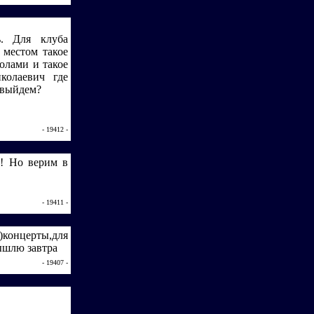
ь. Для клуба
 местом такое
олами и такое
колаевич где
 выйдем?
- 19412 -
о! Но верим в
- 19411 -
концерты,для
ышлю завтра
- 19407 -