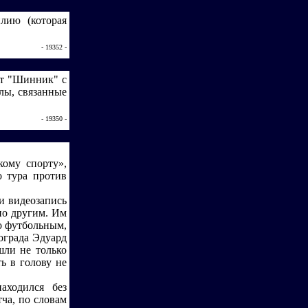
лию (которая
- 19352 -
ет "Шинник" с
лы, связанные
- 19350 -
кому спорту»,
о тура против
и видеозапись
по другим. Им
о футбольным,
ограда Эдуард
шли не только
ь в голову не
аходился без
ча, по словам