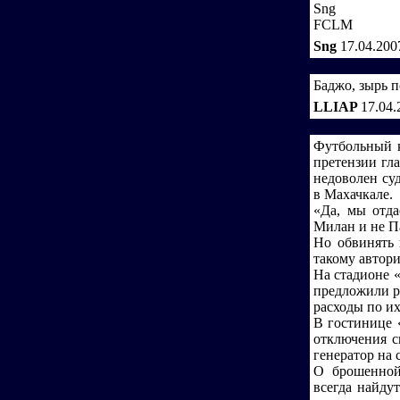
Sng
FCLM
Sng
17.04.200
Баджо, зырь п
LLIAP
17.04.
Футбольный к
претензии гл
недоволен су
в Махачкале.
«Да, мы отда
Милан и не П
Но обвинять 
такому автори
На стадионе 
предложили р
расходы по их
В гостинице 
отключения с
генератор на 
О брошенной
всегда найдут