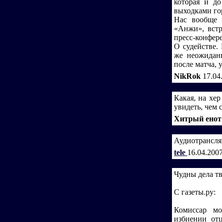
которая и до
выходками го
Нас вообще 
«Анжи», встр
пресс-конфер
О судействе.
же неожидан
после матча,
NikRok
17.04
Какая, на хе
увидеть, чем ст
Хитрый ено
Аудиотрансляц
tele
16.04.200
Чудны дела тв
С газеты.ру:
Комиссар мо
избиении от