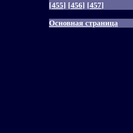
[
455
]
[
456
]
[
457
]
Основная страница