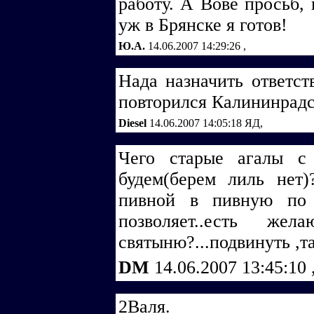
работу. А Вове просьб,
уж в Брянске я готов!
Ю.А.
14.06.2007 14:29:26
,
Нада назначить ответст
повторился Калининрад
Diesel
14.06.2007 14:05:18
ЯД,
Чего старые агалы с 
будем(берем лиль нет)
пивной в пивную по
позволяет..есть же
святыню?...подвинуть ,та
DM
14.06.2007 13:45:10
2Валя.