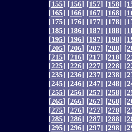
[
155
]
[
156
]
[
157
]
[
158
]
[
1
[
165
]
[
166
]
[
167
]
[
168
]
[
1
[
175
]
[
176
]
[
177
]
[
178
]
[
1
[
185
]
[
186
]
[
187
]
[
188
]
[
1
[
195
]
[
196
]
[
197
]
[
198
]
[
1
[
205
]
[
206
]
[
207
]
[
208
]
[
2
[
215
]
[
216
]
[
217
]
[
218
]
[
2
[
225
]
[
226
]
[
227
]
[
228
]
[
2
[
235
]
[
236
]
[
237
]
[
238
]
[
2
[
245
]
[
246
]
[
247
]
[
248
]
[
2
[
255
]
[
256
]
[
257
]
[
258
]
[
2
[
265
]
[
266
]
[
267
]
[
268
]
[
2
[
275
]
[
276
]
[
277
]
[
278
]
[
2
[
285
]
[
286
]
[
287
]
[
288
]
[
2
[
295
]
[
296
]
[
297
]
[
298
]
[
2