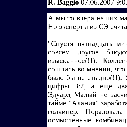
R. Baggio
07.06.2007 9:
А мы то вчера наших ма
Но эксперты из СЭ счит
"Спустя пятнадцать ми
совсем другое блюдо
изысканное(!!). Колле
сошлись во мнении, что 
было бы не стыдно(!!). 
цифры 3:2, а еще два
Эдуард Малый не засчи
тайме "Алания" заработа
голкипер. Порадовала
осмысленные комбинаци