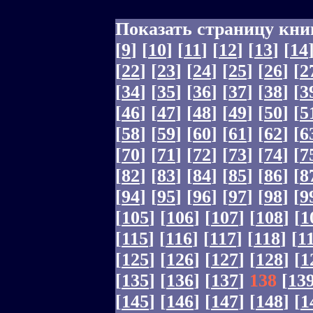
Показать страницу кни
[
9
]
[
10
]
[
11
]
[
12
]
[
13
]
[
14
[
22
]
[
23
]
[
24
]
[
25
]
[
26
]
[
2
[
34
]
[
35
]
[
36
]
[
37
]
[
38
]
[
3
[
46
]
[
47
]
[
48
]
[
49
]
[
50
]
[
5
[
58
]
[
59
]
[
60
]
[
61
]
[
62
]
[
6
[
70
]
[
71
]
[
72
]
[
73
]
[
74
]
[
7
[
82
]
[
83
]
[
84
]
[
85
]
[
86
]
[
8
[
94
]
[
95
]
[
96
]
[
97
]
[
98
]
[
9
[
105
]
[
106
]
[
107
]
[
108
]
[
1
[
115
]
[
116
]
[
117
]
[
118
]
[
1
[
125
]
[
126
]
[
127
]
[
128
]
[
1
[
135
]
[
136
]
[
137
]
138
[
13
[
145
]
[
146
]
[
147
]
[
148
]
[
1