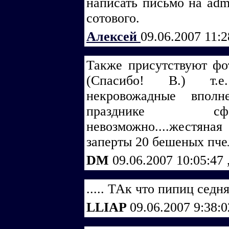
написать письмо на adm
сотового.
Алексей
09.06.2007 11:
Также присутствуют фот
(Спасибо! В.) т.е.
некровожадные впол
празднике сфо
невозможно....жестяна
заперты 20 бешеных пче
DM
09.06.2007 10:05:47
..... ТАк что пипиц седня 
LLIAP
09.06.2007 9:38: