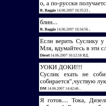
о, а по-русски получается
R. Baggio
14.06.2007 16:35:23
,
блин...
R. Baggio
14.06.2007 16:34:56
,
Если верить Суслику у 
Мля, вдумайтесь в эти с
Diesel
14.06.2007 16:12:18
ЯД,
УОКИ ДОКИ!!!
Суслик ехать не соби
собирается",чуствую лук
DM
14.06.2007 14:42:46
,
Я готов.... Тока, Дизе