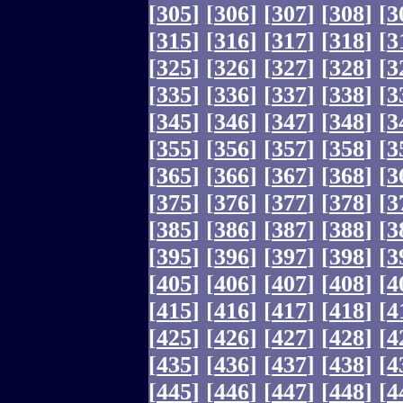
[
305
]
[
306
]
[
307
]
[
308
]
[
3
[
315
]
[
316
]
[
317
]
[
318
]
[
3
[
325
]
[
326
]
[
327
]
[
328
]
[
3
[
335
]
[
336
]
[
337
]
[
338
]
[
3
[
345
]
[
346
]
[
347
]
[
348
]
[
3
[
355
]
[
356
]
[
357
]
[
358
]
[
3
[
365
]
[
366
]
[
367
]
[
368
]
[
3
[
375
]
[
376
]
[
377
]
[
378
]
[
3
[
385
]
[
386
]
[
387
]
[
388
]
[
3
[
395
]
[
396
]
[
397
]
[
398
]
[
3
[
405
]
[
406
]
[
407
]
[
408
]
[
4
[
415
]
[
416
]
[
417
]
[
418
]
[
4
[
425
]
[
426
]
[
427
]
[
428
]
[
4
[
435
]
[
436
]
[
437
]
[
438
]
[
4
[
445
]
[
446
]
[
447
]
[
448
]
[
4