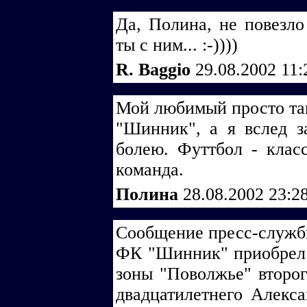
Да, Полина, не повезл
ты с ним... :-))))
R. Baggio
29.08.2002 11
Мой любимый просто тащ
"Шинник", а я вслед з
болею. Футтбол - клас
команда.
Полина
28.08.2002 23:2
Сообщение пресс-служ
ФК "Шинник" приобрел 
зоны "Поволжье" второг
двадцатилетнего Алекс