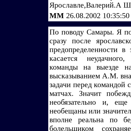
Ярославле,Валерий.А Ш
ММ
26.08.2002 10:35:5
По поводу Самары. Я по
сразу после ярославс
предопределенности в
касается неудачного
команды на выезде на
высказыванием А.М. внач
задачи перед командой 
матчах. Значит побеж
необязательно и, ещ
необещаны или значител
вполне реальна по б
болельщиком сохраня