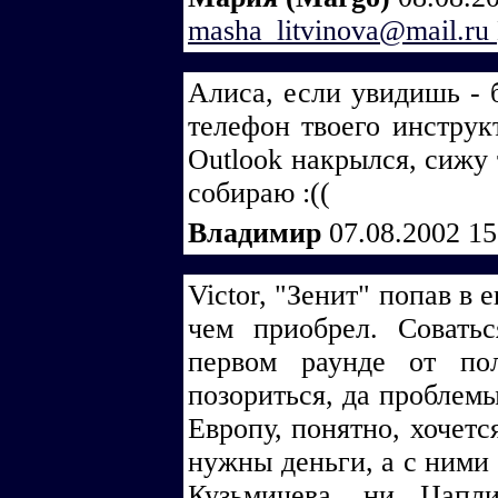
masha_litvinova@mail.ru
Алиса, если увидишь - 
телефон твоего инструк
Outlook накрылся, сижу 
собираю :((
Владимир
07.08.2002 1
Victor, "Зенит" попав в 
чем приобрел. Соват
первом раунде от по
позориться, да проблемы
Европу, понятно, хочетс
нужны деньги, а с ними 
Кузьмичева, ни Цапл