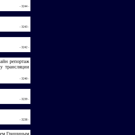
- 3244 -
- 3243 -
- 3242 -
лайн репортаж
у трансляции
- 3240 -
- 3239 -
- 3238 -
геем Гришиным