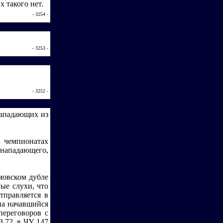
 такого нет.
- 3254 -
- 3253 -
- 3252 -
нападающих из
в чемпионатах
нападающего,
мовском дубле
ые слухи, что
тправляется в
на начавшийся
переговоров с
.72, в ЧУ 147