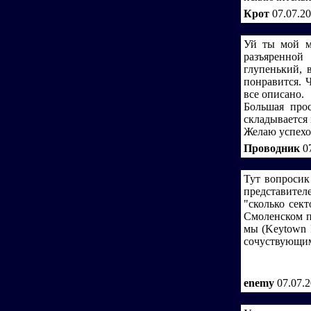
Крот
07.07.2
Уй ты мой м
разъяренной
глупенький, 
понравится. 
все описано.
Большая про
складывается 
Желаю успехо
Проводник
0
Тут вопросик
представител
"сколько сект
Смоленском п
мы (Keytown 
сочуствующи
enemy
07.07.