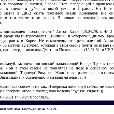
л, за сборную 20 матчей, 3 гола). Этот нападающий в прошлом 
лся в киевском дубле, а зимой уехал в Израиль. Но 10 и
го матча в ДК-2 опять появился некий Коновалов (не он
ов в том матче тоже играл). В заявке на текущий чемпи
т.
х динамовцев "подозрителен" Антон Хазов (28.04.79, в ЧР 3 м
й вроде бы интересовался "Шинник" и которого "Динамо" вро
доустроить в Корее. Не исключено, что речь идет об Алек
ЧР 56 матчей 12 голов), который в этом сезоне почти не играл (и
и, например, о молодом Дмитрии Подшивалове (18.01.81, в ЧР 3 
 пожалуй, засиделся литовский нападающий Валдас Тракис (20.0
а) - он в этом сезоне не появлялся на поле в основном со
падающий "Торпедо" Римантас Жвингилас травмирован, и потом
Вязьмикина, к сожалению, нам вряд ли вернут ;))
ожно всё совсем и не так. Наверняка даже клуб сейчас не знает,
у Серебренникова в последнюю неделю "судьба" кидает ;))
.07.2001 14:39:24
Ярославль,
иальное подтверждение из клуба: