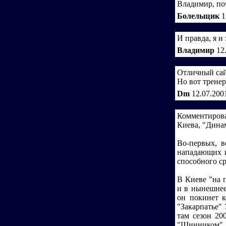
Владимир, поч
Болельщик
1
И правда, я и
Владимир
12
Отличный сайт
Но вот тренер
Dm
12.07.200
Комментирова
Киева, "Динам
Во-первых, в
нападающих 
способного ср
В Киеве "на 
и в нынешнее
он покинет к
"Закарпатье"
там сезон 20
"Шинником". 