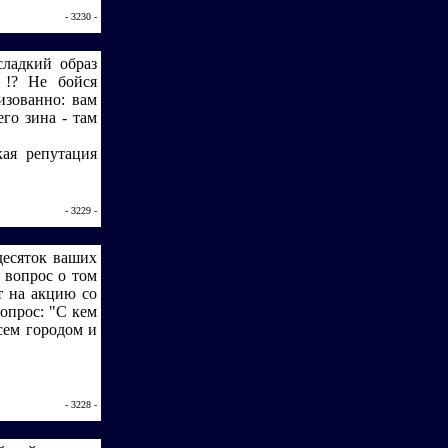
- 3230 -
ладкий образ
 !? Не бойся
изованно: вам
го зина - там
ая репутация
- 3229 -
десяток ваших
 вопрос о том
ёт на акцию со
опрос: "С кем
сем городом и
- 3228 -