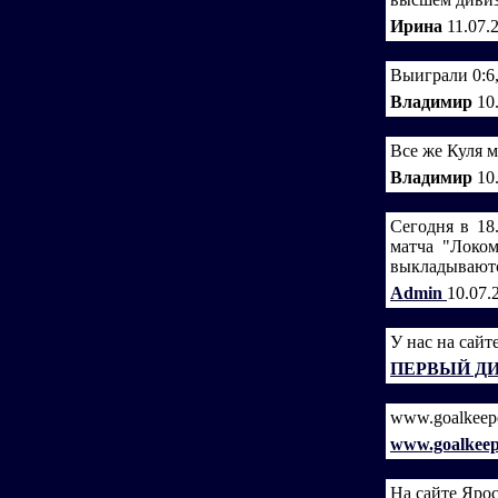
Ирина
11.07.
Выиграли 0:6,
Владимир
10
Все же Куля ма
Владимир
10
Сегодня в 18
матча "Локо
выкладываютс
Admin
10.07.
У нас на сайт
ПЕРВЫЙ Д
www.goalkeepe
www.goalkeep
На сайте Яро