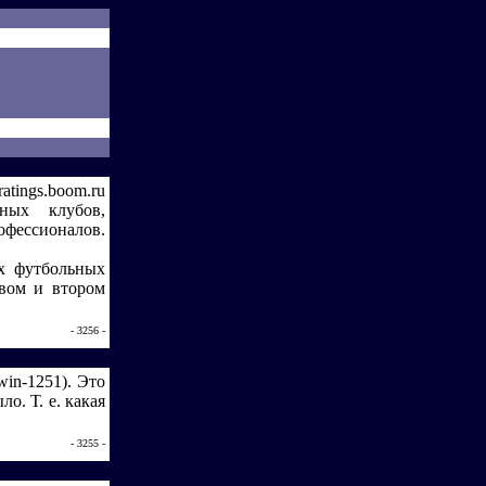
ngs.boom.ru
ых клубов,
офессионалов.
х футбольных
рвом и втором
- 3256 -
win-1251). Это
о. Т. е. какая
- 3255 -