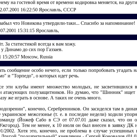
ему на гостевой время от времени кодировка меняется, на других
2.07.2001 16:22:50
Ярославль, СССР
 забыл что Новикова утвердили-таки... Спасибо за напоминание!
.07.2001 15:31:15
Ярославль,
. За статистикой всегда к вам хожу.
 у Динамо до сих пор Газзаев.
1 15:20:57
Moscow, Russia
ть сообщение особо нечего, если только попробовать угадать 
о" и "Торпедо", о которых идет речь.
се эти клубы имеют множество молодых, не засветившихся 
и атакующих полузащитников. Но думаю, что "Шинник" ищет 
азу же играть в основе. А таких не очень много.
подозрении", конечно, Серебренников. Он засиделся там в дина
 украинское межсезонье (т. е. в последие недели) ходили упорн
оманду (Йожеф Сабо в СЭ от 07.07.01 даже сказал, что он о
 Ужгород). Тем не менее, к 10 июля он был внесен в заявку ДК 
01/2002. Хотя это, конечно, не проблема в случае успешниых 
Другой "подозрительный" киевлянин - Сергей Коновалов (01.03