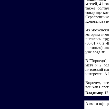
матчей, 41 го
также болта
товарищеско
Серебренник
Коновалова не
Из московски
которым зимо
пыталось тру
(05.01.77, в 
не только) ил
уже вряд ли.
В "Торпедо",
матч и 2 гол
литовский на
интересен. А 
Впрочем, возм
вон как Серег
Владимир
12
А вот и офиц