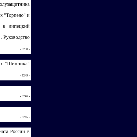
олузащитника
х "Торпедо" и
а в липецкий
. Руководство
- 3250 -
го "Шинника"
- 3249 -
- 3246 -
- 3245 -
ната России в