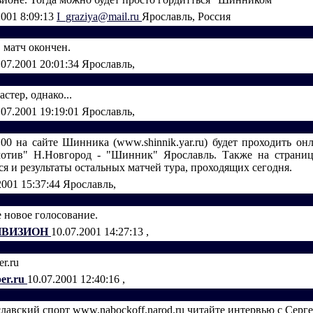
2001 8:09:13
I_graziya@mail.ru
Ярославль, Россия
 матч окончен.
.07.2001 20:01:34
Ярославль,
стер, однако...
.07.2001 19:19:01
Ярославль,
.00 на сайте Шинника (www.shinnik.yar.ru) будет проходить он
мотив" Н.Новгород - "Шинник" Ярославль. Также на страниц
я и результаты остальных матчей тура, проходящих сегодня.
2001 15:37:44
Ярославль,
е новое голосование.
ИВИЗИОН
10.07.2001 14:27:13
,
r.ru
er.ru
10.07.2001 12:40:16
,
славский спорт www.nabockoff.narod.ru читайте интервью с Сер