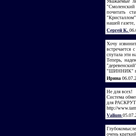
Уважаемые л
"Смоленский
почитать ст
"Кристаллом"
нашей газете,
Сергей К.
06.
Хочу извинит
встречается 
спутала эти 
Теперь, наде
"деревенски
"ШИННИК" г. 
Ирина
06.07.
Не для всех!
Система обмен
для РАСКРУТ
http://www.tam.
Valium
05.07.
Глубокомысл
очень кратки