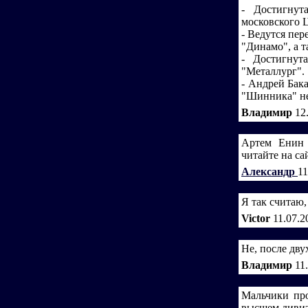
- Достигнут
московского 
- Ведутся пе
"Динамо", а т
- Достигнут
"Металлург".
- Андрей Бак
"Шинника" не
Владимир
12
Артем Енин 
читайте на са
Александр
11
Я так считаю
Victor
11.07.2
Не, после дв
Владимир
11
Мальчики про
высшем дивиз