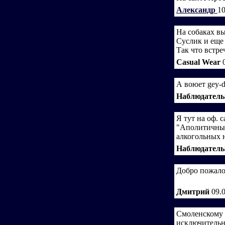
Александр
10
На собаках вы
Суслик и еще 
Так что встре
Casual Wear
А воюет gey-d
Наблюдател
Я тут на оф. 
"Аполитичны 
алкогольных 
Наблюдател
Добро пожало
Дмитрий
09.
Смоленскому
исключительн