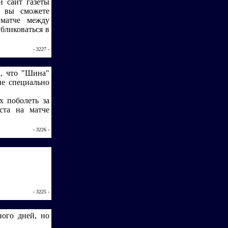
 сайт газеты
м вы сможете
 матче между
бликоваться в
- 3227 -
а, что "Шина"
не специально
х поболеть за
ста на матче
- 3226 -
- 3225 -
ого дней, но