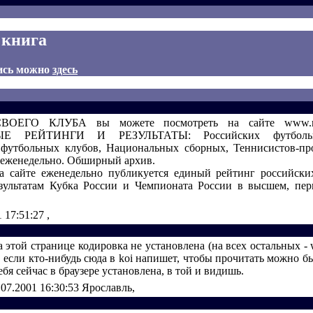
 книга
ись можно
здесь
ОЕГО КЛУБА вы можете посмотреть на сайте www.rati
Е РЕЙТИНГИ И РЕЗУЛЬТАТЫ: Российских футбольн
футбольных клубов, Национальных сборных, Теннисистов-пр
еженедельно. Обширный архив.
а сайте еженедельно публикуется единый рейтинг российски
зультатам Кубка России и Чемпионата России в высшем, пе
1 17:51:27
,
 этой странице кодировка не установлена (на всех остальных - 
, если кто-нибудь сюда в koi напишет, чтобы прочитать можно был
ебя сейчас в браузере установлена, в той и видишь.
.07.2001 16:30:53
Ярославль,