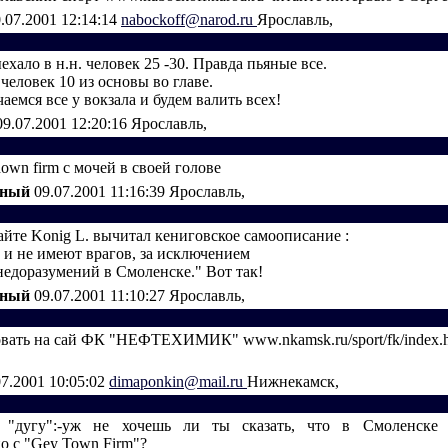
.07.2001 12:14:14
nabockoff@narod.ru
Ярославль,
ехало в н.н. человек 25 -30. Правда пьяные все.
человек 10 из основы во главе.
чаемся все у вокзала и будем валить всех!
09.07.2001 12:20:16
Ярославль,
own firm с мочей в своей голове
ьный
09.07.2001 11:16:39
Ярославль,
сайте Konig L. вычитал кениговское самоописание :
и не имеют врагов, за исключением
недоразумений в Смоленске." Вот так!
ьный
09.07.2001 11:10:27
Ярославль,
вать на сай ФК "НЕФТЕХИМИК" www.nkamsk.ru/sport/fk/index.
07.2001 10:05:02
dimaponkin@mail.ru
Нижнекамск,
 "дугу":-уж не хочешь ли ты сказать, что в Смоленске
о с "Gey Town Firm"?