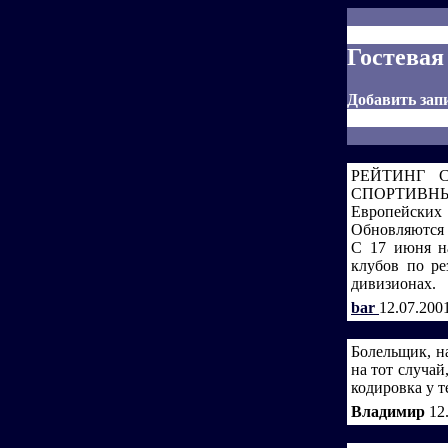
Гостевая
Добавить зап
РЕЙТИНГ СВ
СПОРТИВНЫ
Европейских 
Обновляются 
С 17 июня н
клубов по ре
дивизионах.
bar
12.07.200
Болельщик, на
на тот случай
кодировка у т
Владимир
12