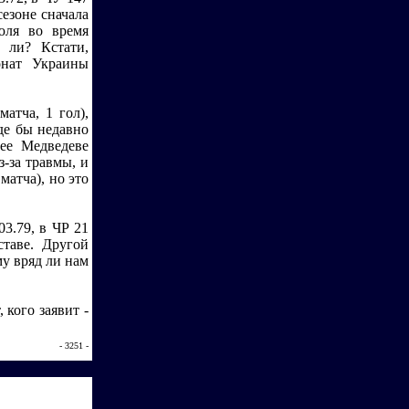
сезоне сначала
юля во время
 ли? Кстати,
онат Украины
атча, 1 гол),
де бы недавно
сее Медведеве
з-за травмы, и
матча), но это
3.79, в ЧР 21
ставе. Другой
у вряд ли нам
 кого заявит -
- 3251 -