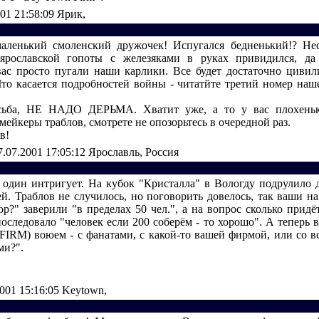
001 21:58:09
Ярик,
аленький смоленский дружочек! Испугался бедненький!? Нес
 ярославской гопоты с железяками в руках привидился, да
вас просто пугали наши карлики. Все будет достаточно цивил
Что касается подробностей войны - читатйте третий номер наше
сьба, НЕ НАДО ДЕРЬМА. Хватит уже, а то у вас плохеньк
мейкеры траблов, смотрете не опозорьтесь в очередной раз.
в!
7.07.2001 17:05:12
Ярославль, Россия
 один интригует. На кубок "Кристалла" в Вологду подрулило 
ей. Траблов не случилось, но поговорить довелось, так ваши на
ор?" заверили "в пределах 50 чел.", а на вопрос сколько прид
оследовало "человек если 200 соберём - то хорошо". А теперь в
FIRM) воюем - с фанатами, с какой-то вашей фирмой, или со в
ми?".
2001 15:16:05
Keytown,