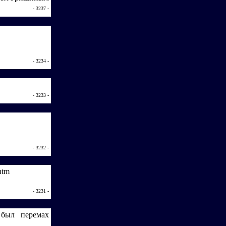
- 3237 -
- 3234 -
- 3233 -
- 3232 -
htm
- 3231 -
 был перемах