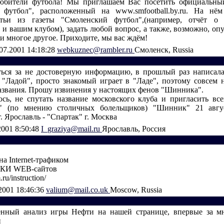
юбители футбола! Мы приглашаем Вас посетить официальный
 футбол", расположенный на www.smfootball.by.ru. На нё
атьи из газеты "Смоленский футбол",(например, отчёт о
 и вашим клубом), задать любой вопрос, а также, возможно, опу
 и многое другое. Приходите, мы вас ждём!
07.2001 14:18:28
webkuznec@rambler.ru
Смоленск, Russia
ься за не достоверную информацию, в прошлый раз написал
с "Ладой", просто знакомый играет в "Ладе", поэтому совсем 
названия. Прошу извинения у настоящих фенов "Шинника".
юсь, не спутать название московского клуба и пригласить все
й" (по мнению столичных болельщиков) "Шинник" 21 авгу
Ярославль - "Спартак" г. Москва
2001 8:50:48
I_graziya@mail.ru
Ярославль, Россия
а Internet-трафиком
КИ WEB-сайтов
ru/instruction/
2001 18:46:36
valium@mail.co.uk
Moscow, Russia
енный анализ игры Нефти на нашей странице, впервые за мн
й