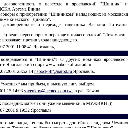
а договоренность о переходе в ярославский "Шинник" п
ЦСКА Артема Енина.
реговоры о приобретении "Шинником" нападающих из московски
акже киевского "Динамо".
а договоренность о переходе защитника Василия Потехин
алец ведет переговоры о переходе в нижегородский "Локомотив"
 возражает против ухода нападающего.
.07.2001 11:08:41
Ярославль,
возвращается в "Шинник"! О других новичках ярославско
йте Ярославский спорт www.nabockoff.narod.ru
.07.2001 23:52:14
nabockoff@narod.ru
Ярославль,
, *мясных* мы прибьем, в высшую лигу выйдем.
001 15:14:03
savenkov@neotec.com.tw
Ju pai, Taiwan
ух последних матчей они уже не мальчики, а МУЖИКИ ;))
.07.2001 9:19:32
Ярославль,
сто молодцы, теперь бы сыграть достойно с лидером Чемпио
ионе. Тогда можно будет просто гордитться "Шинником"