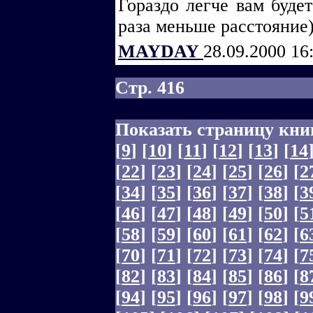
Гораздо легче вам будет
раза меньше расстояние) 
MAYDAY
28.09.2000 16
Стр. 416
Показать страницу кни
[
9
]
[
10
]
[
11
]
[
12
]
[
13
]
[
14
[
22
]
[
23
]
[
24
]
[
25
]
[
26
]
[
2
[
34
]
[
35
]
[
36
]
[
37
]
[
38
]
[
3
[
46
]
[
47
]
[
48
]
[
49
]
[
50
]
[
5
[
58
]
[
59
]
[
60
]
[
61
]
[
62
]
[
6
[
70
]
[
71
]
[
72
]
[
73
]
[
74
]
[
7
[
82
]
[
83
]
[
84
]
[
85
]
[
86
]
[
8
[
94
]
[
95
]
[
96
]
[
97
]
[
98
]
[
9