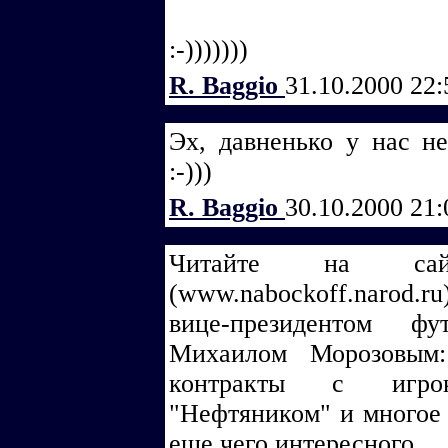
:-)))))))
R. Baggio
31.10.2000 22
Эх, давненько у нас не
:-)))
R. Baggio
30.10.2000 21
Читайте на сай
(www.nabockoff.narod.r
вице-президентом ф
Михаилом Морозовым:
контракты с игро
"Нефтяником" и многое
еще чего интересного