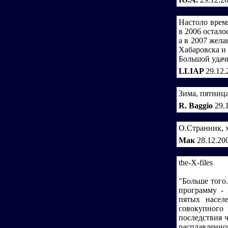
Настоло врем
в 2006 остало
а в 2007 жел
Хабаровска и
Большой удачи
LLIAP
29.12.
Зима, пятница.
R. Baggio
29.
О.Странник, х
Мак
28.12.20
the-X-files
"Больше того
программу - 
пятых насел
совокупного 
последствия 
расплавленн