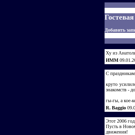
Гостевая
Добавить зап
Ху из Анатол
ИММ
09.01.2
С праздникам
круто усилил
знакомств - д
гы-гы, а кое-к
R. Baggio
09.
Этот 2006 год
Пусть в Ново
движения!