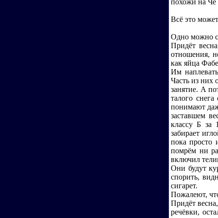
похожи на Че 
Всё это может
Одно можно с
Придёт весна
отношения, н
как яйца Фаб
Им наплевать
Часть из них 
занятие. А п
талого снега
понимают даже
заставшем ве
классу Б за 
забирает игло
пока просто 
помрём ни ра
включил телик
Они будут ку
спорить, вид
сигарет.
Пожалеют, чт
Придёт весна,
речёвки, ост