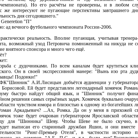
 чемпионата). Но его расчёты не проверены, и в любом слу
ас же интересуют не пугающие перспективы завтрашнего дня
льность дня сегодняшнего."
 Generetion "П"
ю: ад вечного футбольного чемпионата России-2006.
рактически реальность. Вполне пугающая, учитывая тренер
нта, возможный уход Петровича помноженный на никуда не 
вие внятного спонсора и много чего ещё.
ёт?
жет:
борьба с дудочниками. По всем каналам будет крутиться кл
кого. Он в своей экспрессивной манере: "Вынь изо рта дуд
завцы! Подонки!"
 ФК"Шинник" А.И.Лисицын добъётся аудиенции у губернатор
 Борисовой. Ей будет представлен легендарный хомячок Роман
азуму быстро найдут общий язык, и "Шинник" получит фина
ойном решения самых серьёзных задач. Хомячок буквально очаруе
области чувством юмора и близостью к одному из богатейших л
оман Аркадьевич? ...Ах, Ромка. Да он у меня в прихожей сп
мячок тоже будет очарован губернатором Ярославской област
нду для "Шинника" Шеву. Чтобы Шеве не было скучно, в
будет выписан его старинный дружбан Яшин, и они вместе 
ательности "Ринг-Премьер Отеля", в частности историю п
дного из номеров "А.Б, П.С. и т.д. были тут".Расчувство