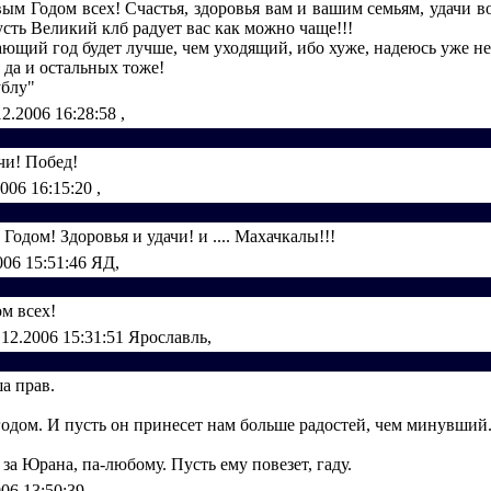
ым Годом всех! Счастья, здоровья вам и вашим семьям, удачи в
усть Великий клб радует вас как можно чаще!!!
ющий год будет лучше, чем уходящий, ибо хуже, надеюсь уже не
 да и остальных тоже!
ублу"
12.2006 16:28:58
,
чи! Побед!
2006 16:15:20
,
Годом! Здоровья и удачи! и .... Махачкалы!!!
006 15:51:46
ЯД,
м всех!
.12.2006 15:31:51
Ярославль,
а прав.
годом. И пусть он принесет нам больше радостей, чем минувший
за Юрана, па-любому. Пусть ему повезет, гаду.
006 13:50:39
,