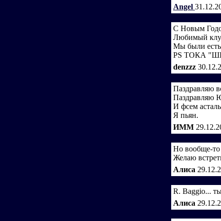
Angel
31.12.2
С Новым Год
Любимый клуб 
Мы были есть
PS ТОКА "
denzzz
30.12.
Паздравляю в
Паздравляю Ю
И фсем астал
Я пьян.
ИММ
29.12.2
Но вообще-то 
Желаю встрети
Алиса
29.12.
R. Baggio... ты
Алиса
29.12.