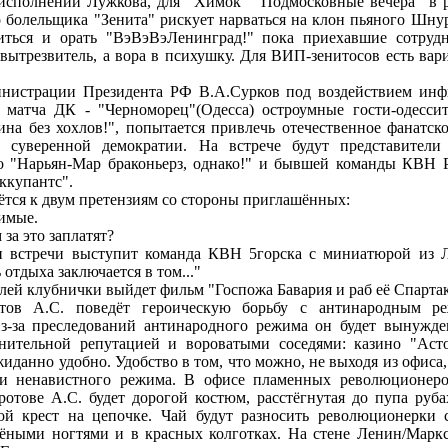
 исполнении Лужкова, для "Химок" "Подмосковные вечера" в р
 болельщика "Зенита" рискует нарваться на клон пьяного Шнур
риться и орать "ВэВэВэЛенинград!" пока приехавшие сотру
в вытрезвитель, а вора в психушку. Для ВИП-зенитосов есть вар
инистрации Президента РФ В.А.Сурков под воздействием ин
 матча ДК - "Черноморец"(Одесса) остроумные гости-одесси
ина без хохлов!", попытается привлечь отечественное фанатск
ву суверенной демократии. На встрече будут представите
о "Нарьян-Мар браконьерз, однако!" и бывшей команды КВН
ккупантс".
ётся к двум претензиям со стороны приглашённых:
симые.
 за это заплатят?
и встречи выступит команда КВН 5горска с миниатюрой из Л
отдыха заключается в том..."
лей клубнички выйдет фильм "Госпожа Бавария и раб её Спартак
отов А.С. поведёт героическую борьбу с антинародным 
з-за преследований антинародного режима он будет вынужде
нительной репутацией и вороватыми соседями: казино "Аст
иданно удобно. Удобство в том, что можно, не выходя из офиса
ти ненавистного режима. В офисе пламенных революционеро
ротове А.С. будет дорогой костюм, расстёгнутая до пупа руба
ой крест на цепочке. Чай будут разносить революционерки 
лёными ногтями и в красных колготках. На стене Ленин/Маркс