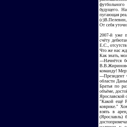
футбольного
будущего. Н
пугающая реа
(с)В.Пелевин,
От себя уточн
2007-й уже п
счёту дебюта
Е.С., отсутст
Что же нас жд
Как знать, мо
---Начнётся 
В.В.Жириновс
команду! Мер
---Президент
области Даны
Братья по р
объёме, дост
Ярославской 
"Какой ещё Р
коврике." Хо
взять в аре
(Ярославль) 
достопримеч
надписи у о