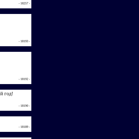
- 18257 -
- 18193 -
- 18192 -
й год!
- 18190 -
- 18189 -