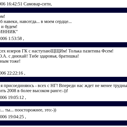
006 16:42:51
Самовар-сити,
ом!
навеки, навсегда... в моем сердце...
 и будем!
ШИННИК"
2006 1:53:58
,
сех юзеров ГК с наступаюЩЩИм! Толька пазитива Фсем!
.А. с днюхай! Тибе здаровья, братишка!
ьным тоже!
006 22:22:16
,
я присоединяюсь - всех с НГ! Впереди нас ждет не менее трудны
ть 2008 в более высоком ранге:-))!
2006 19:05:12
,
... ты... поосторожнее, это:-))
2006 19:04:25
,