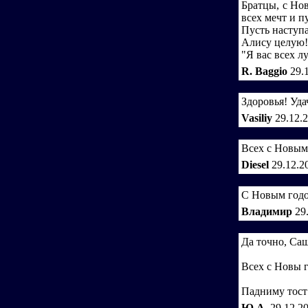
Братцы, с Нов
всех мечт и п
Пусть наступа
Алису целую!
"Я вас всех л
R. Baggio
29.
Здоровья! Уда
Vasiliy
29.12.
Всех с Новым 
Diesel
29.12.2
С Новым годо
Владимир
29
Да точно, Саш
Всех с Новы 
Падниму тост 
Ю.А.
29.12.2