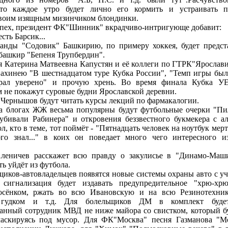
что каждое утро будет лично его кормить и устраивать 
своим изящным мизинчиком блондинки.
спех, президент ФК"Шинник" вкрадчиво-интригующе добавит:
есть Барсик...
манды "Содовик" Башкирию, по примеру хоккея, будет предст
башкир "Бепеня Трупбердин".
ая Катерина Матвеевна Капустян и её коллеги по ГТРК"Ярослави
 ахинею "В шестнадцатом туре Кубка России", "Темп игры был
рал уверено" и прочую хрень. Во время финала Кубка
м не покажут суровые будни Ярославской деревни.
 Чернышов будут читать курсы лекций по фармакалогии.
 на блогах ЖЖ весьма популярны будут футбольные очерки "Пи
 убивали Рабинера" и откровения беззвестного букмекера с а
ол, кто в теме, тот поймёт - "Пятнадцать человек на ноутбук мер
го знал..." в коих он поведает много чего интересного и
.
Аленичев расскажет всю правду о закулисье в "Динамо-Маши
ть уйдёт из футбола.
ьщиков-автовладельцев появятся новые системы охраны авто с у
: сигнализация будет издавать предупредительное "хрю-хр
осёнком, ржать во всю Ивановскую и на всю Резинотехнику
 гудком и т.д. Для болельщиков ДМ в комплект будет
анный сотрудник МВД не ниже майора со свистком, который бу
маскируясь под мусор. Для ФК"Москва" песня Газманова "Мо