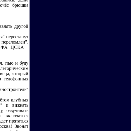
почёс брюшка
авлять другой
я" перестанут
 переломлен",
 УЕФА ЦСКА -
л, пью и буду
ллегорическим
твеца, который
з телефонных
ностроитель"
чётом клубных
ю" и визжать
, озвучивать
 включаться
дет прятаться
сква! Звонят