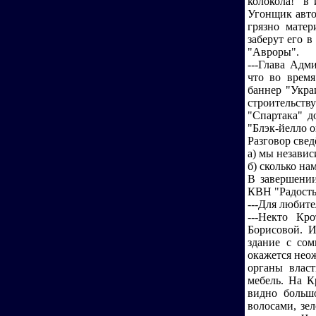
колокола!" в
Угонщик авто
грязно мате
заберут его 
"Авроры".
---Глава Адм
что во время
баннер "Укра
строительст
"Спартака" д
"Блэк-йелло о
Разговор свед
а) мы незави
б) сколько нам
В завершени
КВН "Радость 
---Для любите
---Некто Кр
Борисовой. И
здание с сом
окажется неож
органы влас
мебель. На К
видно больш
волосами, зе