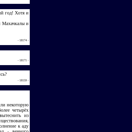
й год! Хотя и
и Махачкалы и
- 18174 -
- 18171 -
ись?
- 18159 -
сли некоторую
более четырёх
вытеснить из
уществования,
олнение к аду
ад - вечного