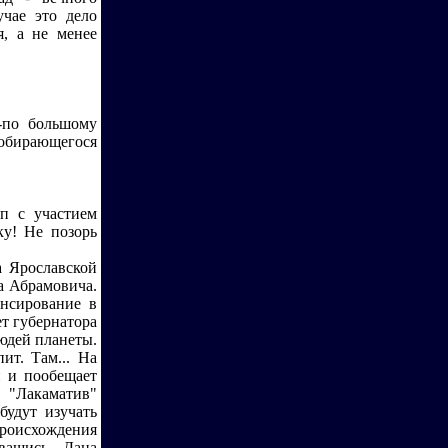
чае это дело
, а не менее
а-по большому
собирающегося
ип с участием
ку! Не позорь
а Ярославской
а Абрамовича.
нсирование в
т губернатора
юдей планеты.
ит. Там... На
и и пообещает
 "Лакаматив"
будут изучать
роисхождения
вашись, Дана