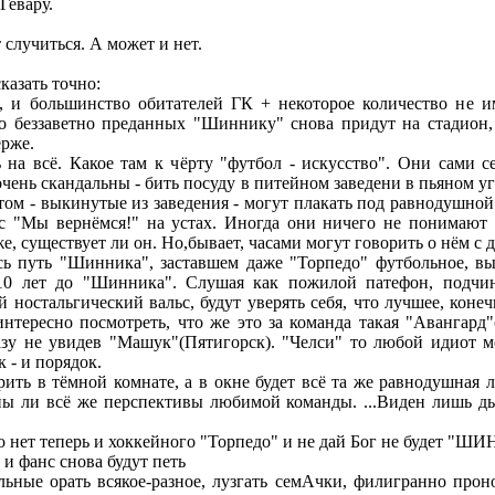
Гевару.
 случиться. А может и нет.
казать точно:
, и большинство обитателей ГК + некоторое количество не
о беззаветно преданных "Шиннику" снова придут на стадион
ерже.
 на всё. Какое там к чёрту "футбол - искусство". Они сами се
очень скандальны - бить посуду в питейном заведени в пьяном у
отом - выкинутые из заведения - могут плакать под равнодушной
 с "Мы вернёмся!" на устах. Иногда они ничего не понимают 
, существует ли он. Но,бывает, часами могут говорить о нём с 
сь путь "Шинника", заставшем даже "Торпедо" футбольное, в
10 лет до "Шинника". Слушая как пожилой патефон, подчин
й ностальгический вальс, будут уверять себя, что лучшее, конеч
интересно посмотреть, что же это за команда такая "Авангард"
зу не увидев "Машук"(Пятигорск). "Челси" то любой идиот м
 - и порядок.
рить в тёмной комнате, а в окне будет всё та же равнодушная л
ны ли всё же перспективы любимой команды. ...Виден лишь д
о нет теперь и хоккейного "Торпедо" и не дай Бог не будет "
 и фанс снова будут петь
альные орать всякое-разное, лузгать семАчки, филигранно прон