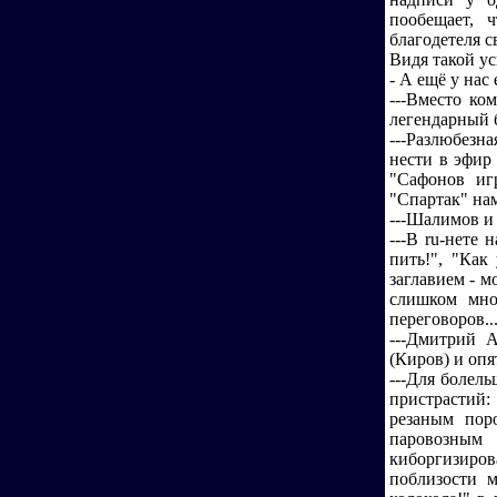
пообещает, 
благодетеля 
Видя такой у
- А ещё у нас 
---Вместо ко
легендарный 
---Разлюбезн
нести в эфир
"Сафонов иг
"Спартак" на
---Шалимов и
---В ru-нете
пить!", "Как
заглавием - м
слишком мно
переговоров..
---Дмитрий 
(Киров) и опя
---Для болел
пристрастий
резаным пор
паровозным
киборгизиров
поблизости 