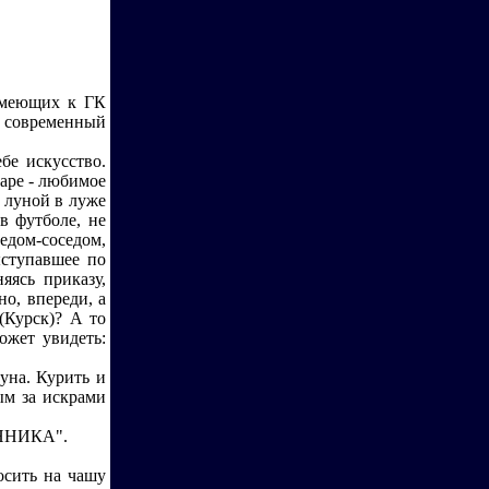
 имеющих к ГК
, современный
бе искусство.
гаре - любимое
 луной в луже
в футболе, не
дедом-соседом,
ыступавшее по
яясь приказу,
но, впереди, а
(Курск)? А то
ожет увидеть:
уна. Курить и
ым за искрами
ШИННИКА".
осить на чашу