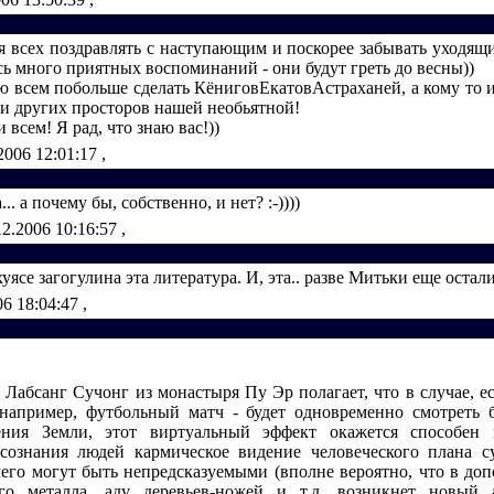
я всех поздравлять с наступающим и поскорее забывать уходящи
сь много приятных воспоминаний - они будут греть до весны))
аю всем побольше сделать КёниговЕкатовАстраханей, а кому то 
 и других просторов нашей необьятной!
 всем! Я рад, что знаю вас!))
2006 12:01:17
,
.. а почему бы, собственно, и нет? :-))))
12.2006 10:16:57
,
уясе загогулина эта литература. И, эта.. разве Митьки еще остал
06 18:04:47
,
. Лабсанг Сучонг из монастыря Пу Эр полагает, что в случае, е
например, футбольный матч - будет одновременно смотреть 
ения Земли, этот виртуальный эффект окажется способен 
сознания людей кармическое видение человеческого плана с
чего могут быть непредсказуемыми (вполне вероятно, что в доп
ого металла, аду деревьев-ножей и т.д. возникнет новый 