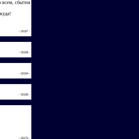
о всем, сбытия
куда!
- 18187 -
- 18186 -
- 18184 -
- 18180 -
.
- 18176 -