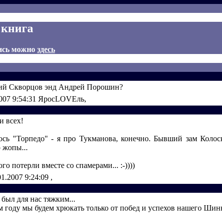
 книга
ись можно
здесь
ий Скворцов энд Андрей Порошин?
007 9:54:31
ЯросLOVEль,
и всех!
ось "Торпедо" - я про Тукманова, конечно. Бывший зам Колоск
о жопы...
ого потерли вместе со спамерами... :-))))
01.2007 9:24:09
,
 был для нас тяжким...
м году мы будем хрюкать только от побед и успехов нашего Шин