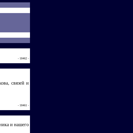
- 18462 -
ова, связей и
- 18461 -
ника и нашего