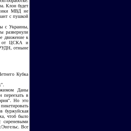
эп-обработке.
а. Клон будет
дники МВД не
иант с пушкой
фы с Украины,
ты развернули
ое движение к
ли от ЦСКА и
 РУДН, отныне
етнего Кубка
".
режимом Даны
н переехать в
ория". Но это
, пикетировать
в буржуйская
ха, чтоб было
с сиреневыми
/Энгельс. Все