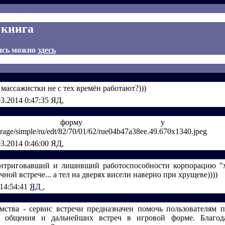
 книга
ись можно
здесь
 массажистки не с тех времён работают?)))
03.2014 0:47:35
ЯД,
ените форму у фаш
storage/simple/ru/edt/82/70/01/62/rue04b47a38ee.49.670x1340.jpeg
03.2014 0:46:00
ЯД,
интриговавший и лишивший работоспособности корпорацию "
чной встрече... а тел на дверях висели наверно при хрущеве))))
 14:54:41
ЯД
,
мства - сервис встречи предназначен помочь пользователям п
я общения и дальнейших встреч в игровой форме. Благод