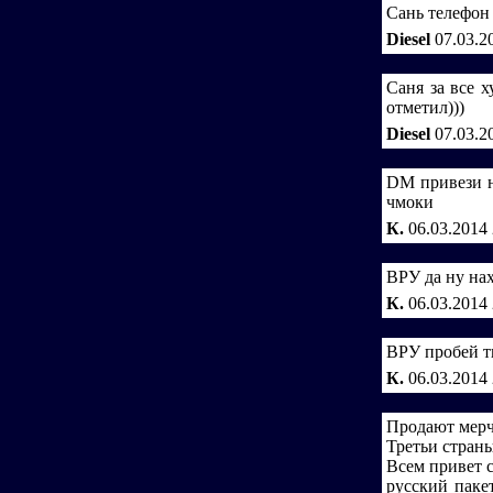
Сань телефон 
Diesel
07.03.2
Саня за все х
отметил)))
Diesel
07.03.2
DM привези н
чмоки
К.
06.03.2014
ВРУ да ну нах
К.
06.03.2014
ВРУ пробей т
К.
06.03.2014
Продают мерче
Третьи стран
Всем привет с
русский пакет