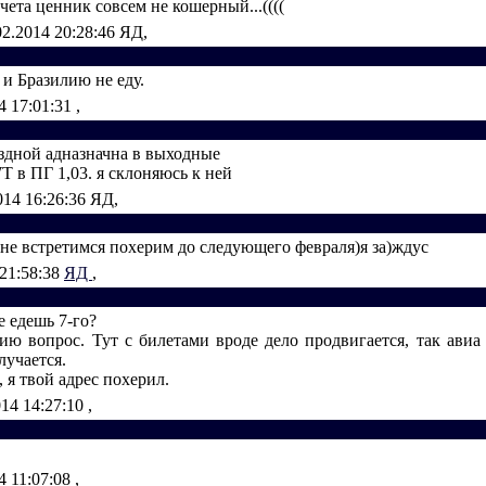
ета ценник совсем не кошерный...((((
02.2014 20:28:46
ЯД,
К и Бразилию не еду.
4 17:01:31
,
ездной адназначна в выходные
T в ПГ 1,03. я склоняюсь к ней
014 16:26:36
ЯД,
 не встретимся похерим до следующего февраля)я за)ждус
 21:58:38
ЯД
,
 едешь 7-го?
ию вопрос. Тут с билетами вроде дело продвигается, так авиа 
лучается.
 я твой адрес похерил.
014 14:27:10
,
4 11:07:08
,