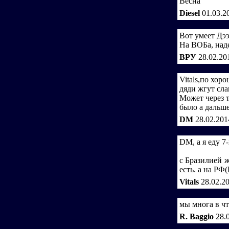
Весна
Diesel
01.03.2
Вот умеет Дэ
На ВОБа, надей
ВРУ
28.02.20
Vitals,по хор
дяди жгут сл
Может через т
было а дальше
DM
28.02.201
DM, а я еду 7-
с Бразилией ж
есть. а на РФ
Vitals
28.02.2
мы многа в чт
R. Baggio
28.