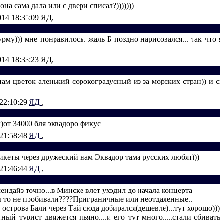
она сама дала или с двери списал?)))))))
014 18:35:09
ЯД,
урму))) мне понравилось. жаль Б поздно нарисовался... так чт
014 18:33:23
ЯД,
ам цветок аленький сорокоградусный из за морских стран)) и с
 22:10:29
ЯД
,
)от 34000 бля эквадоро фикус
 21:58:48
ЯД
,
икеты через дружеский нам Эквадор тама русских любят)))
 21:46:44
ЯД
,
ндайз точно...в Минске влет уходил до начала концерта.
ы то не пробивали????Приграничные или неотдаленные...
 острова Бали через Тай сюда добирался(дешевле)...тут хорошо)))
ный турист движется пьяно....и его тут много.....стали сбиват