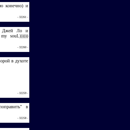
ю конечно) и
- 32261 -
у Джей Ло и
my souL))))))
- 32260 -
орой в духоте
.
- 32259 -
поправить" в
- 32258 -