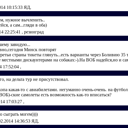
014 10:15:33
ЯД,
эм, нужное вычленить..
ся, а сам...гляди в оба)
14 22:25:41
, резинград
ошему завидую...
авно,сегодня Минск повторят
ретьи страны тикеты глянуть...есть варианты через Боливию 35
 местными дискаунтерами на собаках:-).На ВОБ надейся,но и сам
4 17:52:04
,
го, на дельта тур не присутствовал.
опа какая-то с авиабилетами. негуманно очень-очень. на футбо
(ВОБ)-ские самолеты есть возможность как-то вписаться?
014 17:03:27
,
о сыграть могем))))
02.2014 14:36:53
ЯД,