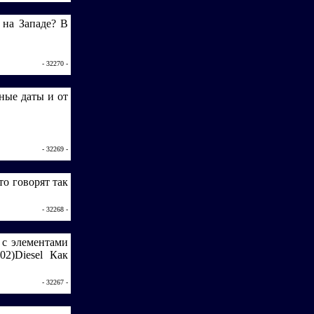
 на Западе? В
- 32270 -
ные даты и от
- 32269 -
то говорят так
- 32268 -
с элементами
2)Diesel Как
- 32267 -