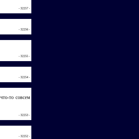
- 32257 -
- 32256 -
- 32255 -
- 32254 -
что-то совсем
- 32253 -
- 32252 -