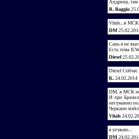
Андрюш, там ч
R. Baggio
25.
Vitals...в МС
DM
25.02.201
Сань я не вы
Есть тема ILW
Diesel
25.02.2
Diesel Сейчас
К.
24.02.2014
DM, в МСК не
И про Бразил
негуманно по
Черкани мэйл,
Vitals
24.02.2
я уезжаю...
DM
24.02.201