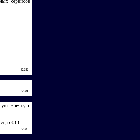
ных сервисов
- 32282 -
- 32281 -
елую маечку с
ц то!!!!!
- 32280 -