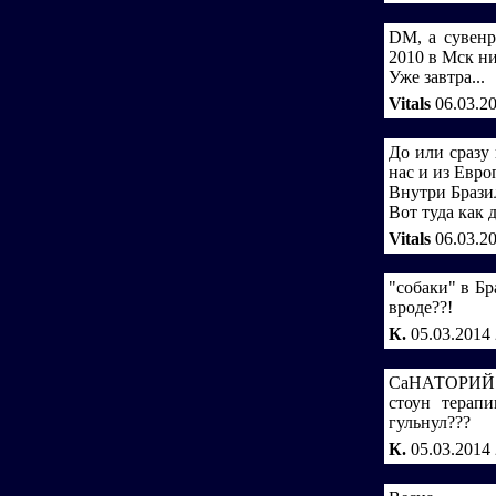
DM, а сувенр
2010 в Мск ни
Уже завтра...
Vitals
06.03.2
До или сразу
нас и из Евро
Внутри Бразил
Вот туда как 
Vitals
06.03.2
"собаки" в Бр
вроде??!
К.
05.03.2014
СаНАТОРИЙ "
стоун терап
гульнул???
К.
05.03.2014