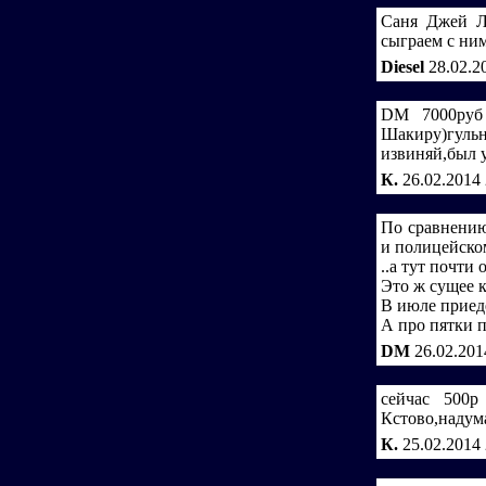
Саня Джей Л
сыграем с ним
Diesel
28.02.2
DM 7000руб
Шакиру)гульн
извиняй,был 
К.
26.02.2014
По сравнению
и полицейско
..а тут почти
Это ж сущее к
В июле приеде
А про пятки п
DM
26.02.201
сейчас 500р
Кстово,надум
К.
25.02.2014