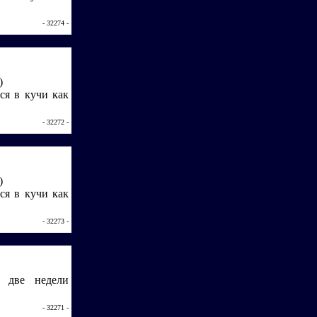
- 32274 -
)
ься в кучи как
- 32272 -
)
ься в кучи как
- 32273 -
а две недели
- 32271 -