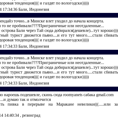
доровая тенденция(((( и галдят по вологодски)))))
4 17:34:36
Бали, Индонезия
ндайз точно...в Минске влет уходил до начала концерта.
ы то не пробивали????Приграничные или неотдаленные...
 острова Бали через Тай сюда добирался(дешевле)...тут хорошо)))
ный турист движется пьяно....и его тут много.....стали сбиват
доровая тенденция(((( и галдят по вологодски)))))
4 17:34:33
Бали, Индонезия
ндайз точно...в Минске влет уходил до начала концерта.
ы то не пробивали????Приграничные или неотдаленные...
 острова Бали через Тай сюда добирался(дешевле)...тут хорошо)))
ный турист движется пьяно....и его тут много.....стали сбиват
доровая тенденция(((( и галдят по вологодски)))))
4 17:34:33
Бали, Индонезия
чо нароешь подешевле, скинь сюда roomyanets сабака gmail.com
...и думаю так и отмолчится
ь пивка в перерыве на Маракане невелики(((.....или з
14 14:40:34
, резинград