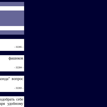
- 32285 -
иков
- 32284 -
хонда" вопрос
- 32283 -
одобрать себе
аря удобному