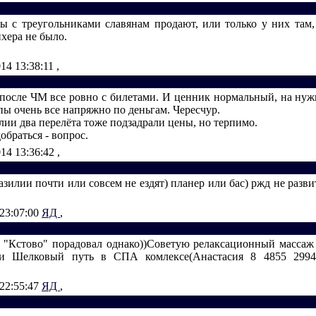
ы с треугольниками славянам продают, или только у них там,
хера не было.
014 13:38:11
,
 после ЧМ все ровно с билетами. И ценник нормальный, на нуж
пы очень все напряжно по деньгам. Чересчур.
ии два перелёта тоже подзадрали цены, но терпимо.
добраться - вопрос.
014 13:36:42
,
азилии почти или совсем не ездят) планер или бас) ржд не разви
 23:07:00
ЯД
,
Кстово" порадовал однако))Советую релаксационный массаж 
ии Шелковый путь в СПА комлексе(Анастасия 8 4855 29940
 22:55:47
ЯД
,