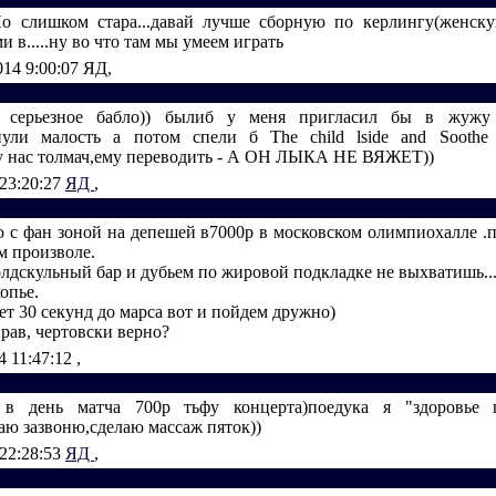
о слишком стара...давай лучше сборную по керлингу(женску
и в.....ну во что там мы умеем играть
014 9:00:07
ЯД,
 серьезное бабло)) былиб у меня пригласил бы в жуж
ули малость а потом спели б The child lside and Soothe 
у нас толмач,ему переводить - А ОН ЛЫКА НЕ ВЯЖЕТ))
 23:20:27
ЯД
,
 с фан зоной на депешей в7000р в московском олимпиохалле .п
м произволе.
 олдскульный бар и дубьем по жировой подкладке не выхватишь..
опье.
т 30 секунд до марса вот и пойдем дружно)
рав, чертовски верно?
4 11:47:12
,
 в день матча 700р тьфу концерта)поедука я "здоровье 
аю зазвоню,сделаю массаж пяток))
 22:28:53
ЯД
,