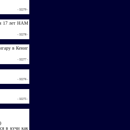
- 32279 -
о я 17 лет НАМ
- 32278 -
игару в Кениг
- 32277 -
- 32276 -
- 32275 -
)
ься в кучи как