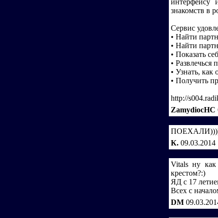
интерфейсу 
знакомств в р
Сервис удовл
• Найти партн
• Найти партн
• Показать се
• Развлечься
• Узнать, как
• Получить п
http://s004.rad
ZamydiocHC
ПОЕХАЛИ)))
К.
09.03.2014
Vitals ну ка
крестом?:)
ЯД с 17 летие
Всех с начало
DM
09.03.201