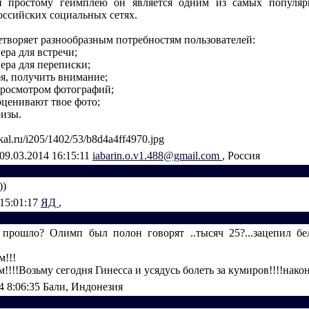
и простому геймплею он является одним из самых популяр
оссийских социальных сетях.
етворяет разнообразным потребностям пользователей:
ера для встречи;
ера для переписки;
бя, получить внимание;
 просмотром фотографий;
 оценивают твое фото;
ризы.
ikal.ru/i205/1402/53/b8d4a4ff4970.jpg
09.03.2014 16:15:11
iabarin.o.v1.488@gmail.com
, Россия
))
 15:01:17
ЯД
,
к прошло? Олимп был полон говорят ..тысяч 25?...зацепил б
м!!!
м!!!!Возьму сегодня Гинесса и усядусь болеть за кумиров!!!!наконе
4 8:06:35
Бали, Индонезия