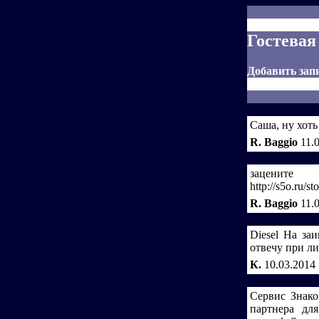
Гостевая
Добавить зап
Саша, ну хоть
R. Baggio
11.
зац
http://s5o.ru/
R. Baggio
11.
Diesel На за
отвечу при ли
К.
10.03.2014
Сервис Знако
партнера дл