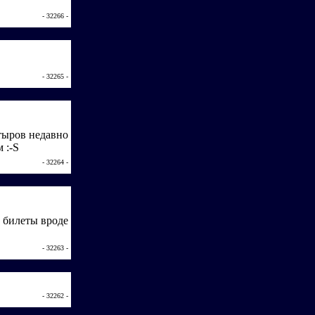
- 32266 -
- 32265 -
 тыров недавно
 :-S
- 32264 -
л билеты вроде
- 32263 -
- 32262 -