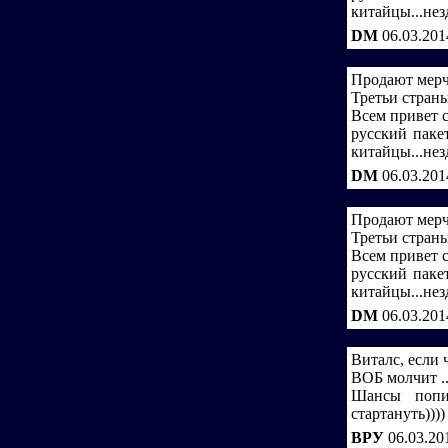
китайцы...нез
DM
06.03.201
Продают мерче
Третьи стран
Всем привет с
русский пакет
китайцы...нез
DM
06.03.201
Продают мерче
Третьи стран
Всем привет с
русский пакет
китайцы...нез
DM
06.03.201
Виталс, если 
ВОБ молчит ..
Шансы попит
стартануть))))
ВРУ
06.03.20