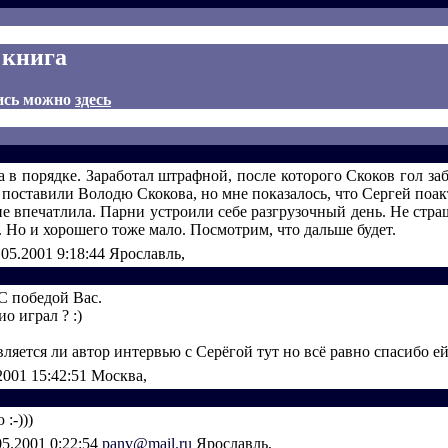
 книга
ись можно
здесь
 в порядке. Заработал штрафной, после которого Скоков гол за
поставили Володю Скокова, но мне показалось, что Сергей поак
е впечатлила. Парни устроили себе разгрузочный день. Не стра
. Но и хорошего тоже мало. Посмотрим, что дальше будет.
.05.2001 9:18:44
Ярославль,
С победой Вас.
о играл ? :)
вляется ли автор интервью с Серёгой тут но всё равно спасибо е
2001 15:42:51
Москва,
 :-)))
05.2001 0:22:54
panv@mail.ru
Ярославль,