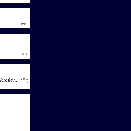
- 3054 -
- 3053 -
aroslavl,
- 3052
-