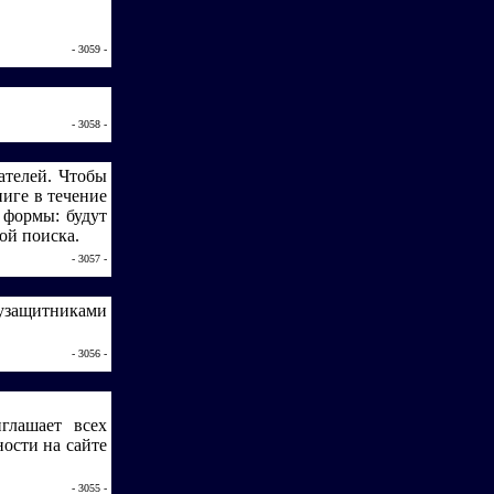
- 3059 -
- 3058 -
ателей. Чтобы
ниге в течение
 формы: будут
ой поиска.
- 3057 -
лузащитниками
- 3056 -
глашает всех
ости на сайте
- 3055 -