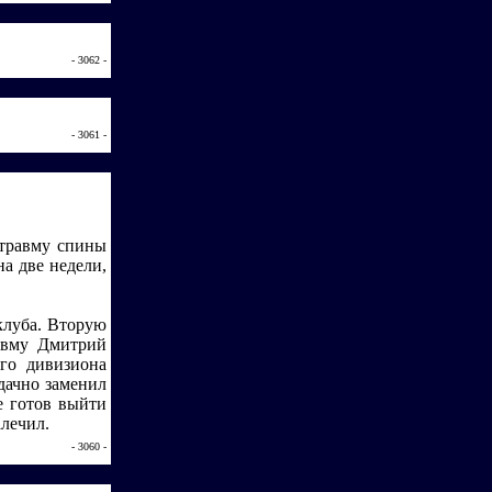
- 3062 -
- 3061 -
 травму спины
а две недели,
клуба. Вторую
равму Дмитрий
ого дивизиона
дачно заменил
е готов выйти
лечил.
- 3060 -