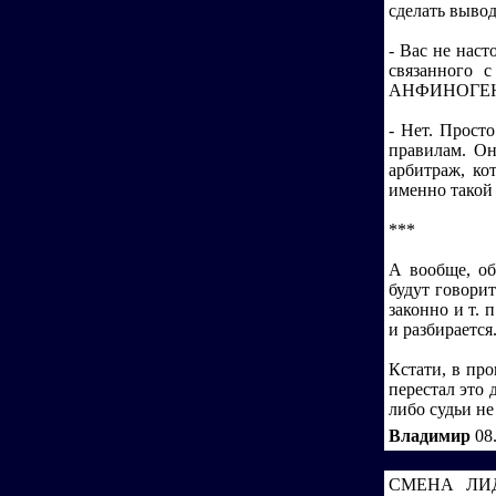
сделать вывод
- Вас не наст
связанного 
АНФИНОГЕ
- Нет. Прост
правилам. Он
арбитраж, ко
именно такой 
***
А вообще, об
будут говорит
законно и т. 
и разбирается
Кстати, в про
перестал это 
либо судьи не
Владимир
08
СМЕНА ЛИД