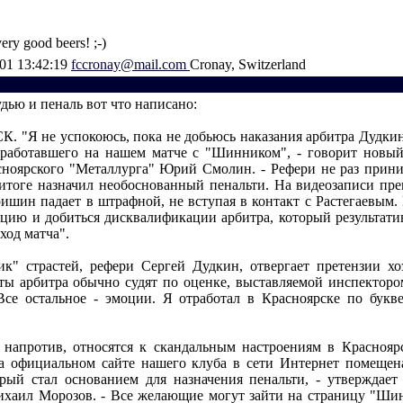
ery good beers! ;-)
001 13:42:19
fccronay@mail.com
Cronay, Switzerland
дью и пеналь вот что написано:
 "Я не успокоюсь, пока не добьюсь наказания арбитра Дудкин
тработавшего на нашем матче с "Шинником", - говорит новы
сноярского "Металлурга" Юрий Смолин. - Рефери не раз прин
 итоге назначил необоснованный пенальти. На видеозаписи пре
ришин падает в штрафной, не вступая в контакт с Растегаевым
яцию и добиться дисквалификации арбитра, который результат
ход матча".
к" страстей, рефери Сергей Дудкин, отвергает претензии хо
оты арбитра обычно судят по оценке, выставляемой инспекторо
Все остальное - эмоции. Я отработал в Красноярске по букв
 напротив, относятся к скандальным настроениям в Краснояр
а официальном сайте нашего клуба в сети Интернет помещен
орый стал основанием для назначения пенальти, - утверждае
аил Морозов. - Все желающие могут зайти на страницу "Ши