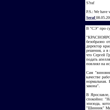
S?raf
P.S.: We have v
Seraf
08.05.2
В "СЭ" про су
"КРАСНОЯРСК.
безобразно о
директор кра
решения, а в
что Сергей Г
подать апелл
повлиял на ис
Сам "виновни
качестве раб
нормальная. 
закона".
В Ярославле,
спокойно: "Н
эпизода, кот
"Шинник" Мих