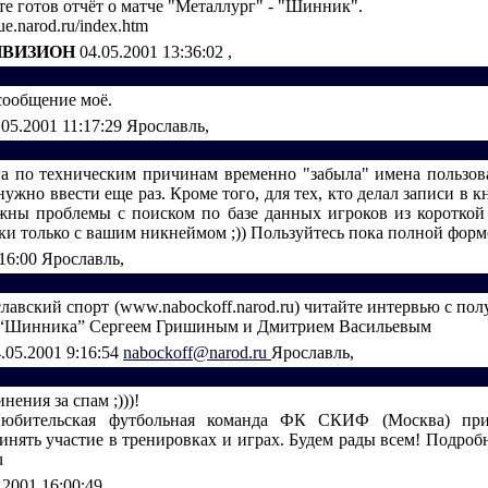
е готов отчёт о матче "Металлург" - "Шинник".
ue.narod.ru/index.htm
ИВИЗИОН
04.05.2001 13:36:02
,
ообщение моё.
.05.2001 11:17:29
Ярославль,
га по техническим причинам временно "забыла" имена пользов
ужно ввести еще раз. Кроме того, для тех, кто делал записи в к
жны проблемы с поиском по базе данных игроков из короткой
ки только с вашим никнеймом ;)) Пользуйтесь пока полной форм
:16:00
Ярославль,
славский спорт (www.nabockoff.narod.ru) читайте интервью с по
 “Шинника” Сергеем Гришиным и Дмитрием Васильевым
.05.2001 9:16:54
nabockoff@narod.ru
Ярославль,
ения за спам ;)))!
юбительская футбольная команда ФК СКИФ (Москва) при
нять участие в тренировках и играх. Будем рады всем! Подробн
u
.2001 16:00:49
,