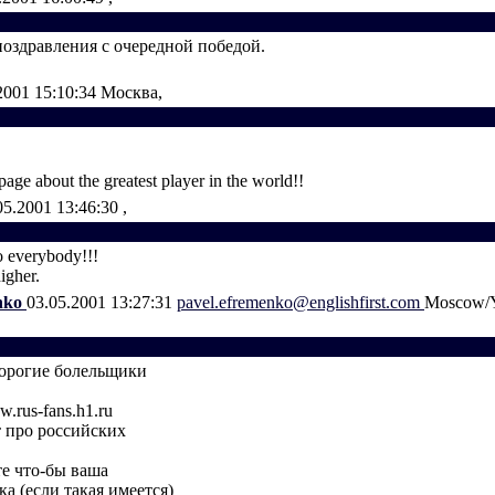
оздравления с очередной победой.
2001 15:10:34
Москва,
page about the greatest player in the world!!
05.2001 13:46:30
,
o everybody!!!
igher.
nko
03.05.2001 13:27:31
pavel.efremenko@englishfirst.com
Moscow/Y
дорогие болельщики
.rus-fans.h1.ru
т про российских
те что-бы ваша
а (если такая имеется)