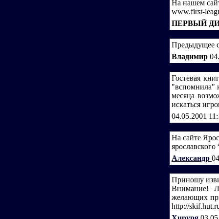
На нашем сайт
www.first-leag
ПЕРВЫЙ Д
Предыдущее с
Владимир
04
Гостевая кни
"вспомнила" н
месяца возмо
искаться игро
04.05.2001 11
На сайте Яро
ярославского
Александр
04
Приношу извин
Внимание! Л
желающих при
http://skif.hut.r
Xupypg
03.05