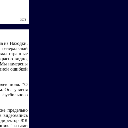
- 3073 -
а из Находки,
й генеральный
имал странные
красно видно,
. Мы намерены
ивной ошибкой
зяев поля: "О
м. Она у меня
е футбольного
ске предельно
а видеозапись
т директор ФК
нника" и сами