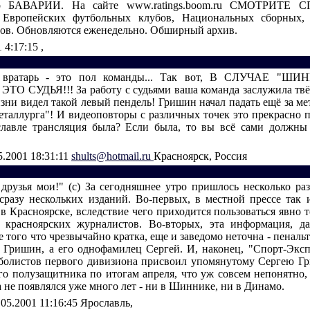
то БАВАРИИ. На сайте www.ratings.boom.ru СМОТРИТЕ
вропейских футбольных клубов, Национальных сборных, 
ов. Обновляются еженедельно. Обширный архив.
1 4:17:15
,
о вратарь - это пол команды... Так вот, В СЛУЧАЕ "
О СУДЬЯ!!! За работу с судьями ваша команда заслужила твё
зни видел такой левый пендель! Гришин начал падать ещё за мет
еталлурга"! И видеоповторы с различных точек это прекрасно 
лавле трансляция была? Если была, то вы всё сами должны
5.2001 18:31:11
shults@hotmail.ru
Красноярск, Россия
 друзья мои!" (с) За сегодняшнее утро пришлось несколько раз
сразу нескольких изданий. Во-первых, в местной прессе так 
 в Красноярске, вследствие чего приходится пользоваться явно
 красноярских журналистов. Во-вторых, эта информация, да
 того что чрезвычайно кратка, еще и заведомо неточна - пеналь
 Гришин, а его однофамилец Сергей. И, наконец, "Спорт-Эксп
болистов первого дивизиона присвоил упомянутому Сергею Г
го полузащитника по итогам апреля, что уж совсем непонятно, т
 не появлялся уже много лет - ни в Шиннике, ни в Динамо.
.05.2001 11:16:45
Ярославль,