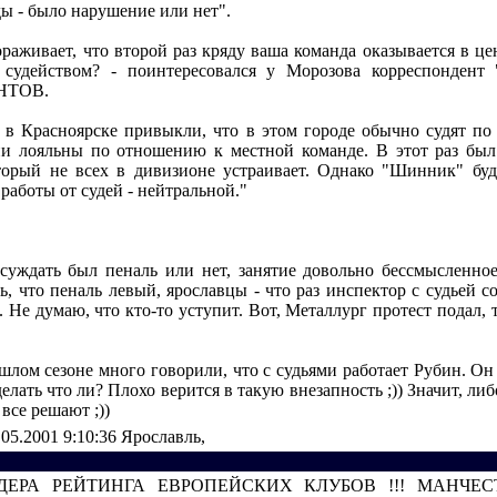
ы - было нарушение или нет".
ораживает, что второй раз кряду ваша команда оказывается в це
с судейством? - поинтересовался у Морозова корреспондент
НТОВ.
о в Красноярске привыкли, что в этом городе обычно судят по
и лояльны по отношению к местной команде. В этот раз бы
торый не всех в дивизионе устраивает. Однако "Шинник" буд
работы от судей - нейтральной."
суждать был пеналь или нет, занятие довольно бессмысленно
ь, что пеналь левый, ярославцы - что раз инспектор с судьей со
п. Не думаю, что кто-то уступит. Вот, Металлург протест подал,
.
шлом сезоне много говорили, что с судьями работает Рубин. Он
делать что ли? Плохо верится в такую внезапность ;)) Значит, либ
 все решают ;))
.05.2001 9:10:36
Ярославль,
ЕРА РЕЙТИНГА ЕВРОПЕЙСКИХ КЛУБОВ !!! МАНЧЕСТЕ