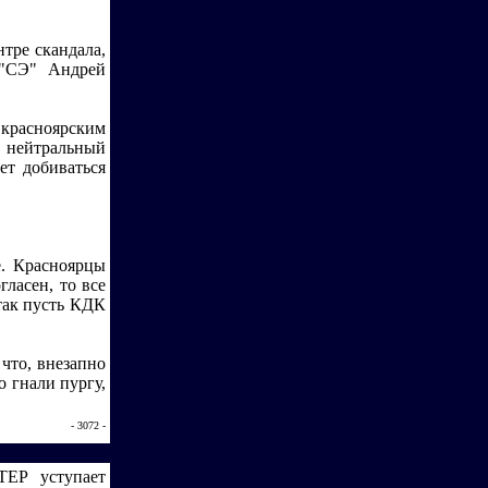
нтре скандала,
 "СЭ" Андрей
 красноярским
л нейтральный
ет добиваться
е. Красноярцы
гласен, то все
 так пусть КДК
 что, внезапно
о гнали пургу,
- 3072 -
Р уступает