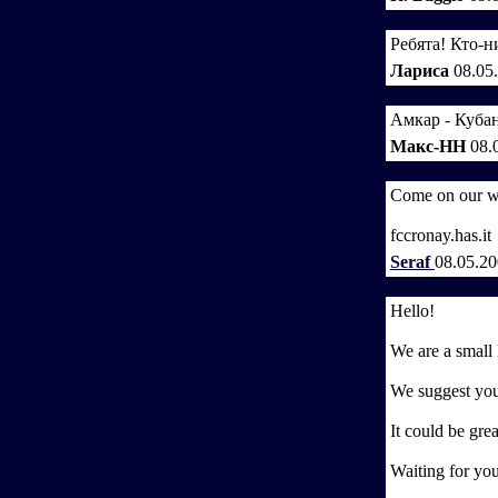
Ребята! Кто-
Лариса
08.05
Амкар - Кубан
Макс-НН
08.
Come on our w
fccronay.has.it
Seraf
08.05.2
Hello!
We are a small 
We suggest you
It could be grea
Waiting for you