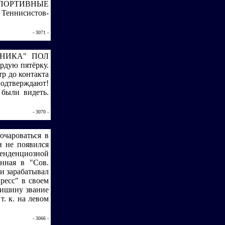
 СПОРТИВНЫЕ
Теннисистов-
- 3071 -
ШИННИКА" ПОЛ
рдую пятёрку.
р до контакта
подтверждают!
 были видеть.
- 3070 -
очароваться в
и не появился
 тенденциозной
нная в "Сов.
ти зарабатывал
ресс" в своем
ришину звание
. к. на левом
- 3066 -