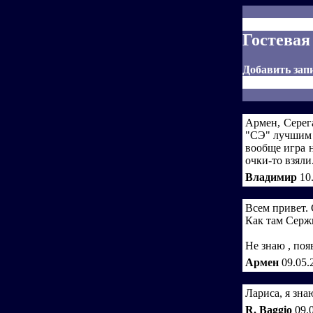
Гостевая
Добавить зап
Армен, Серега
"СЭ" лучшим 
вообще игра н
очки-то взяли
Владимир
10
Всем привет. 
Как там Сержи
Не знаю , поя
Армен
09.05.
Лариса, я знаю
R. Baggio
09.