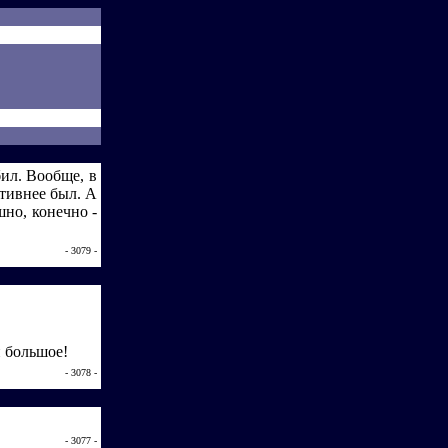
бил. Вообще, в
тивнее был. А
шно, конечно -
- 3079 -
й большое!
- 3078 -
- 3077 -