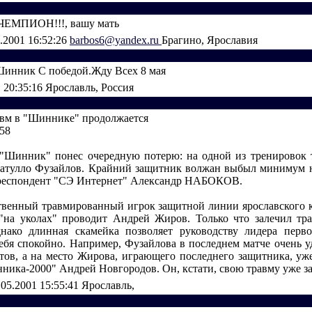
ЕМПИОН!!!, вашу мать
.2001 16:52:26
barbos6@yandex.ru
Брагино, Ярославия
инник С победой.Жду Всех 8 мая
1 20:35:16
Ярославль, Россия
вм в "Шиннике" продолжается
:58
"Шинник" понес очередную потерю: на одной из тренировок
атулло Фузайлов. Крайний защитник волжан выбыл минимум н
рреспондент "СЭ Интернет" Александр НАБОКОВ.
твенный травмированный игрок защитной линии ярославского 
"на уколах" проводит Андрей Жиров. Только что залечил т
нако длинная скамейка позволяет руководству лидера перв
себя спокойно. Например, Фузайлова в последнем матче очень у
ов, а на место Жирова, играющего последнего защитника, уж
ника-2000" Андрей Новгородов. Он, кстати, свою травму уже за
.05.2001 15:55:41
Ярославль,