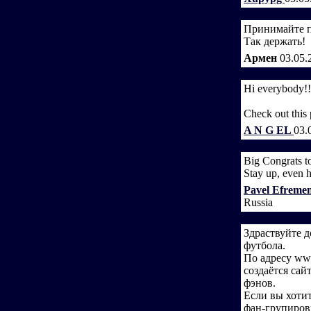
Принимайте п
Так держать!
Армен
03.05.
Hi everybody!!
Check out this 
A N G EL
03.
Big Congrats t
Stay up, even h
Pavel Efreme
Russia
Здраствуйте 
футбола.
По адресу www
создаётся сай
фэнов.
Если вы хоти
фан-групировк