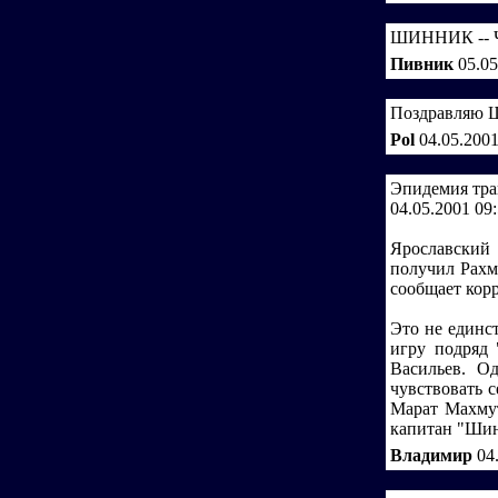
ШИННИК -- Ч
Пивник
05.05
Поздравляю Ш
Pol
04.05.200
Эпидемия тра
04.05.2001 09
Ярославский 
получил Рахм
сообщает ко
Это не единс
игру подряд 
Васильев. Од
чувствовать 
Марат Махмут
капитан "Шин
Владимир
04