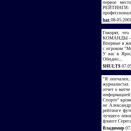
первое мес
РЕЙТИНГИ: Е
профессионал
bar
08.05.200
Говорят, чт
КОМАНДЫ - ЭТ
Впервые в жи
с игроком "М
У вас в Ярос
Обидно...
$HULT$
07.0
"Я опечален,
журналистах 
отчет о матче
информацией
Спорте" кроме
не Александр
рейтинге фут
лучшего лево
фланге Серега
Владимир
07