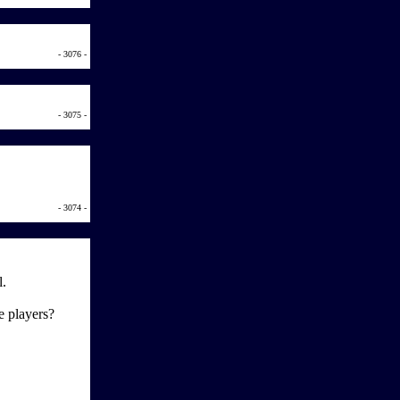
- 3076 -
- 3075 -
- 3074 -
l.
 players?