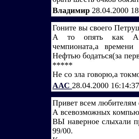
Владимир
28.04.2000 1
Гоните вы своего Петру
А то опять как Ав
чемпионата,а времени не
Нефтью бодаться(за пер
*****
Не со зла говорю,а токмо
ААС
28.04.2000 16:14:3
Привет всем любителям 
А всевозможных компьют
ВЫ наверное слыхали пр
99/00.