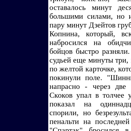
оставалось минут де
большими силами, но и
пару минут Дзейтов груб
Копнина, который, вс
набросился на обидчи
бойцов быстро разняли
судьей еще минуты три, 
по желтой карточке, кот
покинули поле. "Шинн
напрасно - через дв
Скоков упал в толчее 
показал на одиннадц
спорили, но безрезульт
пенальти на последней
"Спартак" бросился 