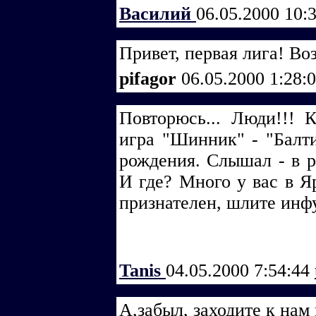
Василий
06.05.2000 10:
Привет, первая лига! В
pifagor
06.05.2000 1:28:
Повторюсь... Люди!!! К
игра "Шинник" - "Балт
рождения. Слышал - в р
И где? Много у вас в Я
признателен, шлите инф
Tanis
04.05.2000 7:54:44
А,забыл, заходите к нам 