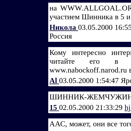
на WWW.ALLGOAL.ORG 
участием Шинника в 5 и 
Никола
03.05.2000 16:5
Россия
Кому интересно инте
читайте его в 
www.nabockoff.narod.ru 
Al
03.05.2000 1:54:47
Яр
ШИННИК-ЖЕМЧУЖИНА
15
02.05.2000 21:33:29
h
ААС, может, они все того