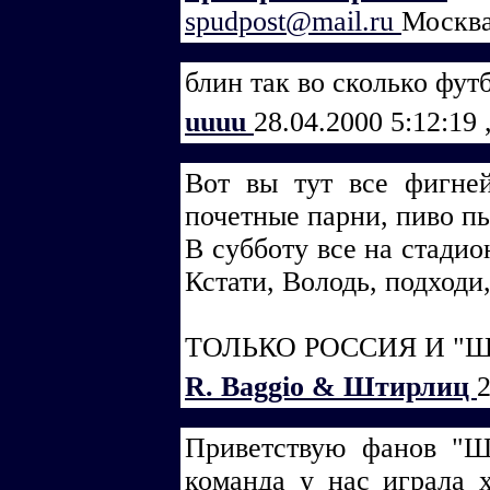
spudpost@mail.ru
Москва
блин так во сколько футб
uuuu
28.04.2000 5:12:19
Вот вы тут все фигне
почетные парни, пиво пье
В субботу все на стадион
Кстати, Володь, подходи
ТОЛЬКО РОССИЯ И "ШИ
R. Baggio & Штирлиц
2
Приветствую фанов "Ш
команда у нас играла 