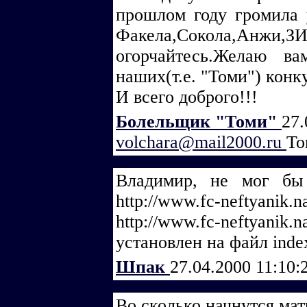
прошлом году громила 
Факела,Сокола,Анжи,
огорчайтесь.Желаю ва
наших(т.е. "Томи") конк
И всего доброго!!!
Болельщик "Томи"
27.
volchara@mail2000.ru
То
Владимир, не мог бы
http://www.fc-neftyanik.
http://www.fc-neftyan
установлен на файл inde
Шпак
27.04.2000 11:10:
Во сколько начнутся м