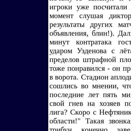
игроки уже посчитали
момент слушая диктор
результаты других ма
объявления, блин!). Да
минут контратака гос
ударом Узденова с лёт
пределов штрафной пло
тоже понравился - он пр
в ворота. Стадион аплод
сошлись во мнении, чт
последние лет пять м
свой гнев на хозяев п
лига? Скоро с Нефтяник
области!" Такая звонк
трибун, конечно, за