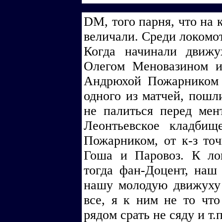
DM, того парня, что на 
величали. Среди локомо
Когда начинали движу
Олегом Меновазином и
Андрюхой Пожарником 
одного из матчей, пошл
не палиться перед мен
Леонтьевское кладби
Пожарником, от к-з то
Гоша и Паровоз. К ло
тогда фан-Доцент, наш
нашу молодую движуху 
все, я к ним не то что
рядом срать не сяду и т.п