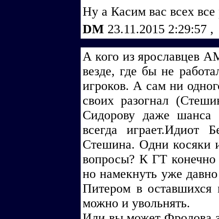
Ну а Касим вас всех все
DM
23.11.2015 2:29:57
,
А кого из ярославцев А
везде, где бы не работа
игроков. А сам ни одног
своих разогнал (Стешин
Сидорову даже шанса 
всегда играет.Идиот 
Стешина. Одни косяки и
вопросы? К ГТ конечно 
но намекнуть уже давно
Питером в оставшихся м
можно и увольнять.
Или вы может Фролова з