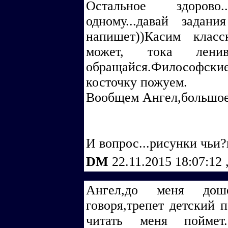
Остальное здорово
одному...давай зада
напишет))Касим класс
может, тока ленив
обращайся.Философск
косточку пожуем.
Вообщем Ангел,большое 
И вопрос...рисунки чьи?
DM
22.11.2015 18:07:12
Ангел,до меня доше
говоря,трепет детский 
читать меня поймет.