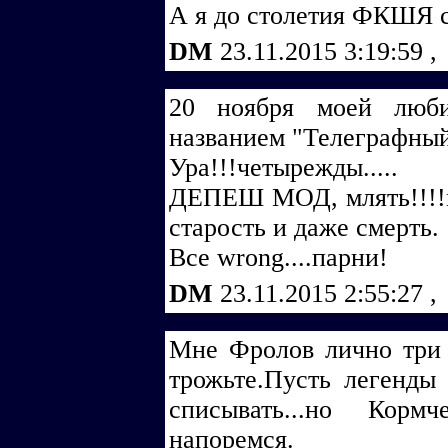
А я до столетия ФКШЯ с
DM
23.11.2015 3:19:59
,
20 ноября моей люби
названием "Телеграфный
Ура!!!четырежды.....
ДЕПЕШ МОД, млять!!!!м
старость и даже смерть.
Все wrong....парни!
DM
23.11.2015 2:55:27
,
Мне Фролов лично три 
трожьте.Пусть легенды 
списывать...но Корм
напоремся.