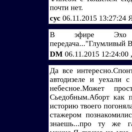
почти нет.
cус
06.11.2015 13:27:24
Я
В эфире Эхо м
передача..."Глумливый 
DM
06.11.2015 12:24:00
Да все интересно.Спон
автодизеле и уехали с
небесное.Может прос
Сьедобным.Аборт как 
историю твоего погонял
стажером познакомилис
знаешь...про ту же г