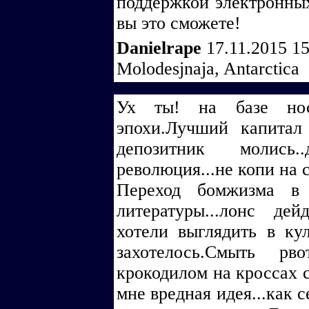
поддержкой электронных 
вы это сможете!
Danielrape
17.11.2015 1
Molodesjnaja, Antarctica
Ух ты! на базе ност
эпохи.Лучший капитал
депозитник молис
революция...не копи на 
Переход бомжизма в 
литературы...лонс де
хотели выглядить в кул
захотелось.Смыть рв
крокодилом на кроссах с
мне вредная идея...как 