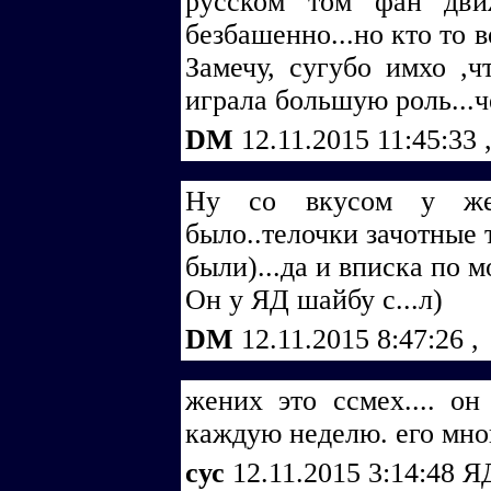
русском том фан дви
безбашенно...но кто то 
Замечу, сугубо имхо ,ч
играла большую роль...ч
DM
12.11.2015 11:45:33
Ну со вкусом у же
было..телочки зачотные 
были)...да и вписка по 
Он у ЯД шайбу с...л)
DM
12.11.2015 8:47:26
,
жених это ссмех.... о
каждую неделю. его мн
cус
12.11.2015 3:14:48
ЯД