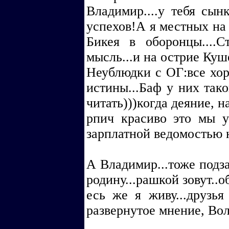
Владимир....у тебя сынк
успехов!А я местных на 
Бикея в оборонцы....Ст
мысль...и на острие Куш
Неублюдки с ОГ:все хо
истины...Баф у них такой
читать)))когда деяние, н
рпич красиво это мы у
зарплатной ведомостью 
А Владимир...тоже подз
родину...рашкой зовут..об
есь же я живу...друзья
развернутое мнение, Вол