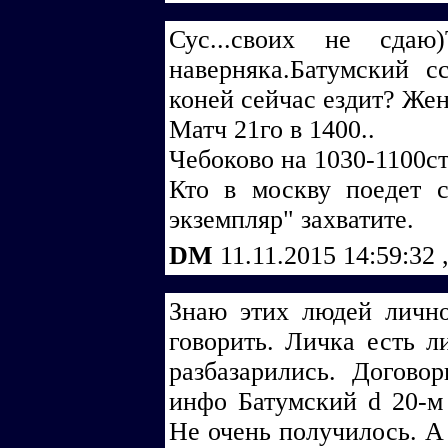
Сус...своих не сда
наверняка.Батумский с
коней сейчас ездит? Же
Матч 21го в 1400..
Чебоково на 1030-1100ста
Кто в москву поедет с
экземпляр" захватите.
DM
11.11.2015 14:59:32
Знаю этих людей личн
говорить. Личка есть л
разбазарились. Догово
инфо Батумский d 20-м
Не очень получилось. А 