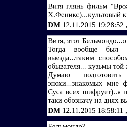
Витя глянь фильм "Вро
Х.Феникс)...культовый 
DM
12.11.2015 19:28:52
Витя, этот Бельмондо...о
Тогда вообще был ку
выезда...таким способ
обывателя... кузьмы той 
Думаю подготовит
эпохи...знакомых мне 
Суса всех шифрует)..я 
таки обозначу на днях в
DM
12.11.2015 18:58:11
Бельмондо?