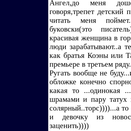
Ангел,до меня доше
говоря,трепет детский 
читать меня поймет.
буковски(это писатель
красивая женщина в горо
люди зарабатывают..а теб
как братья Коэны или Т
премьере в третьем ряду.
Ругать вообще не буду..
обложке конечно спорно
какая то ...одинокая .
шрамами и пару татух и
солярный..торс))))...а т
и девочку из новос
заценить))))