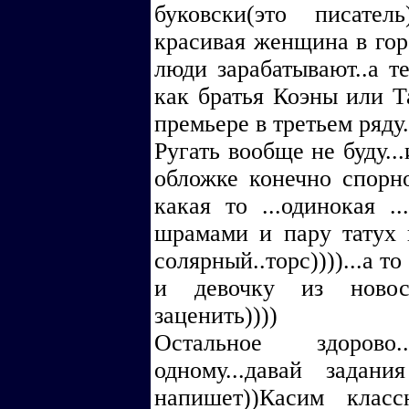
буковски(это писатель
красивая женщина в горо
люди зарабатывают..а теб
как братья Коэны или Т
премьере в третьем ряду.
Ругать вообще не буду..
обложке конечно спорно
какая то ...одинокая .
шрамами и пару татух и
солярный..торс))))...а т
и девочку из новос
заценить))))
Остальное здорово
одному...давай зада
напишет))Касим класс