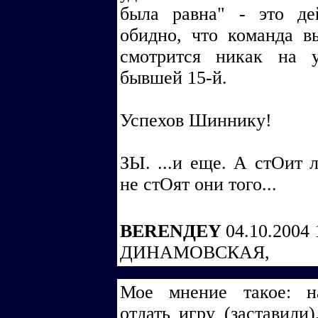
была равна" - это дей
обидно, что команда в
смотрится никак на 
бывшей 15-й.
Успехов Шиннику!
ЗЫ. ...и еще. А стОит 
не стОят они того...
BERENДEY
04.10.2004 
ДИНАМОВСКАЯ,
Мое мнение такое: н
отдать игру (заставили