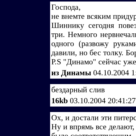
Господа,
не внемте всяким приду
Шиннику сегодня повез
три. Немного нервнечал
одного (развожу рукам
давили, но бес толку. Б
P.S "Динамо" сейчас уже
из Динамы
04.10.2004 1
бездарный слив
16kb
03.10.2004 20:41:2
Ох, и достали эти питер
Ну и впрямь все делают,
было соответствующим.