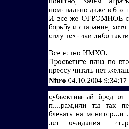
понятно, зачем игра
номинально даже в 6 за
И все же ОГРОМНОЕ сп
борьбу и старание, хотя
силу техники либо такти
Все естно ИМХО.
Просветите плиз по вто
прессу читать нет желан
Nitro
04.10.2004 9:34:17
субьективный бред от 
п....рам,или ты так п
блевать на монитор...и 
лет ожидания пите