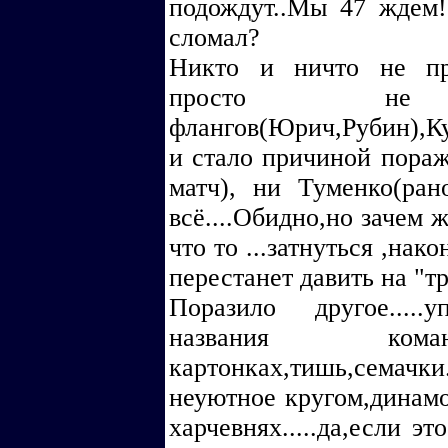
подождут..Мы 47 ждем!!
сломал?
Никто и ничто не про
просто не пол
флангов(Юрич,Рубин),Ку
и стало причиной пораж
матч), ни Туменко(рано
всё....Обидно,но зачем ж
что то ...затнуться ,нак
перестанет давить на "т
Поразило другое....
названия к
картонках,тишь,семачки
неуютное кругом,динамо
харчевнях.....да,если э