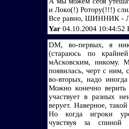
А мы можем себя утешат
и Локо(!) Ротору(!!!) сл
Все равно, ШИННИК -
Yar
04.10.2004 10:44:52
DM, во-первых, я ни
(стараюсь по крайне
мАсковским, никому. 
появилась, черт с ним, 
во-вторых, надо иногда
Можно конечно верить 
участвует в разных не
верует. Наверное, такой
Но когда игроки уро
чувствуя за спиной 