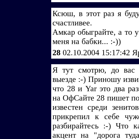
Ксюш, в этот раз я буду
счастливее.
Амкар обыграйте, а то у
меня на бабки... :-))
28
02.10.2004 15:17:42
Я
Я тут смотрю, до вас
выезде :-) Приношу изви
что 28 и Yar это два ра
на ОфСайте 28 пишет по
известен среди зенито
прикрепил к себе чу
разбирайтесь :-) Что к
акцент на "дорога туда