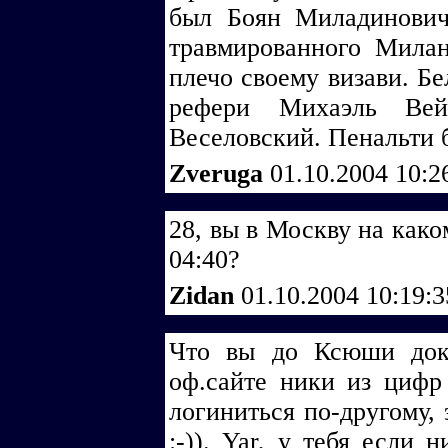
был Боян Миладинович
травмированного Мила
плечо своему визави. Бе
рефери Михаэль Вей
Веселовский. Пенальти 
Zveruga
01.10.2004 10:2
28, вы в Москву на како
04:40?
Zidan
01.10.2004 10:19:
Что вы до Ксюши док
оф.сайте ники из цифр
логиниться по-другому, 
:-)). Yar, у тебя если 