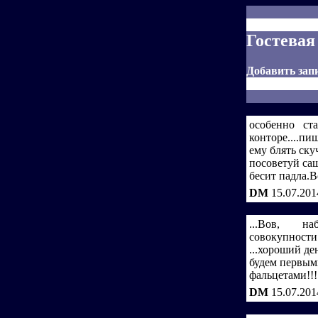
Гостевая
Добавить зап
особенно ста
конторе....пиш
ему блять скучн
посоветуй саш
бесит падла.В
DM
15.07.201
...Вов, н
совокупности.
...хороший ден
будем первыми
фальцетами!!!
DM
15.07.201