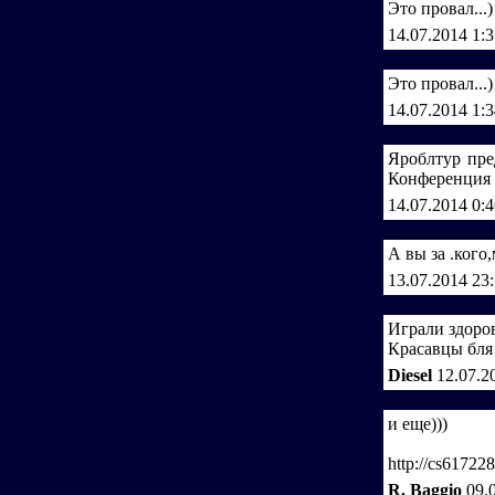
Это провал...)
14.07.2014 1:
Это провал...)
14.07.2014 1:
Яроблтур пре
Конференция з
14.07.2014 0:
А вы за .кого
13.07.2014 23
Играли здоров
Красавцы бля
Diesel
12.07.2
и еще)))
http://cs6172
R. Baggio
09.