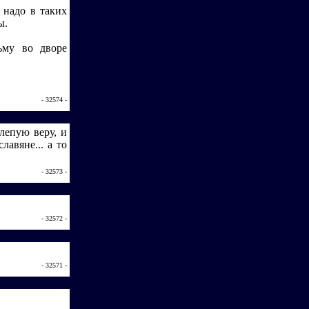
 надо в таких
ы.
льму во дворе
- 32574 -
лепую веру, и
авяне... а то
- 32573 -
- 32572 -
- 32571 -