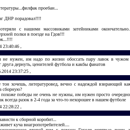
итературы...филфак проебан...
аг ДНР порадовал!!!!
отеряли с нашими массовиками затейниками окончательно..
верхней полки в поезде на Гдов!!!
...!!!!
4 23:40:46
,
 не нужен, им надо по жизни обоссать пару лавок в чужом 
 друга дернуть, ценителей футбола и какбы фанатов
6.2014 23:37:25
,
 тон хочешь, литературовед, вечно с надеждой взирающий как
а сборную?
 похоже победы не очень не нужны, им нужен просто очередно
ак всегда разок в 2-4 года за что-то нехорошее в нашем футболе
4 22:28:22
,
ависти к сборной коробит...
 живет куча виагропотребителей....
законченнное второй том к роману Гоголя мертвые души...з