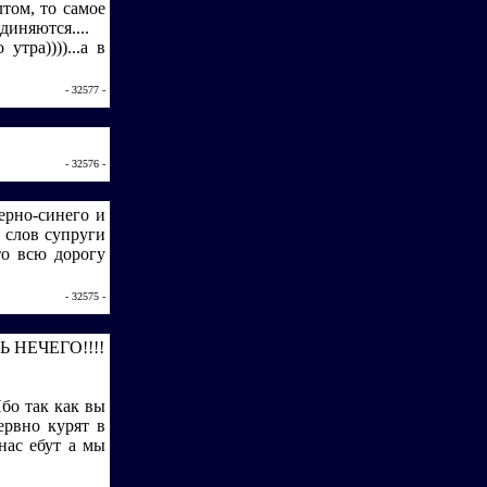
лтом, то самое
единяются....
тра))))...а в
- 32577 -
- 32576 -
ерно-синего и
о слов супруги
то всю дорогу
- 32575 -
Ь НЕЧЕГО!!!!
бо так как вы
ервно курят в
нас ебут а мы