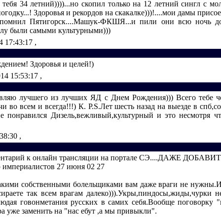
 тебя 34 летний))))...но скопил только на 12 летний сингл с мо
погодку...! Здоровья и рекордов на скакалке)))!....мои дамы присо
помнил Пятигорск....Машук-ФКШЯ...и пили они всю ночь до у
алу были самыми культурными)))
4 17:43:17
,
дением! Здоровья и целей!)
014 15:53:17
,
авляю лучшего из лучших ЯД с Днем Рождения))) Всего тебе ч
чи во всем и всегда!!!) К. P.S.Лет шесть назад на выезде в спб,с
е понравился Дизель,вежливый,культурный и это несмотря ч
:38:30
,
нтарий к онлайн трансляции на портале СЭ....ДАЖЕ ДОБАВИТ
р империалистов 27 июня 02 27
такими собственными болельщиками вам даже враги не нужны.И
сираете так всем врагам далеко))).Укры,пиндосы,жиды,чурки н
людая говонметания русских в самих себя.Вообще поговорку "
а уже заменить на "нас ебут ,а мы привыкли".