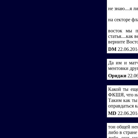
не знаю....я л
на секторе фл
восток мы п
статья....как 
верните Восток
DM
22.06.201
Да им и матч
ментовки друг
Ориджи
22.0
Какой ты еще
ФКШЯ, что н
Таким как ты
оправдаться к
MD
22.06.201
тон общей нен
либо в стране
либо они не