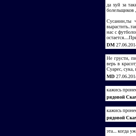
да хуй за та
болельщиков 
Сусанин,ты ч
вырастить..та
нас с футболо
остается....П
DM
27.06.201
Не грусти, п
верь в красо
Суарес, сука, 
MD
27.06.201
кажись пронесл
рядовой Ска
кажись пронесл
рядовой Ска
эта... когда у