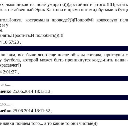
ких чмошников на поле умирать))))достойны и этого!!!!Прыгать
,как незабвенный Эрик Кантона и прямо ногами,обутыми в бутц
толь?опять кострома,на проводе?)))Попробуй кокосовую па
к и у
м.
ринять.Простить.И полюбить)))!!!
4 10:57:23
,
илигрим, все было ясно еще после объявы состава, приглуши с
ту футбола, которой может быть проникнутся когда-нить наши сл
красавчег!)
4 2:01:27
,
о......
мейко
25.06.2014 18:13:13
,
о......
мейко
25.06.2014 18:11:52
,
же лавки пойдем того... а то какие то они чистые)))