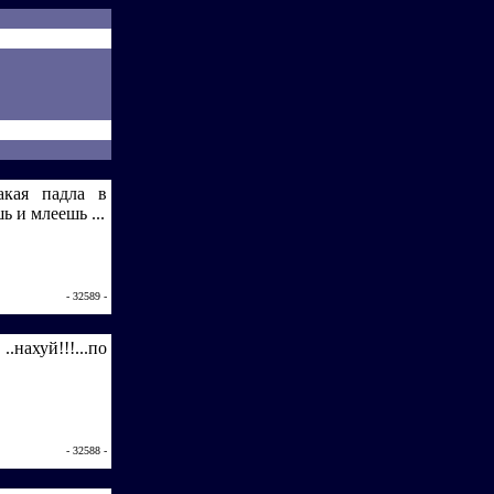
такая падла в
ь и млеешь ...
- 32589 -
уй!!!...по
- 32588 -