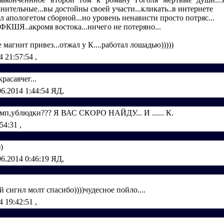
нительные...вы достойны своей участи...кликать..в интернете
л апологетом сборной...но уровень ненависти просто потряс...
ФКШЯ..акромя востока...ничего не потеряно...
 магнит привез...отжал у К....работал лошадью)))))
4 21:57:54
,
красавчег...
06.2014 1:44:54
ЯД,
омп,ублюдки??? Я ВАС СКОРО НАЙДУ... И ...... К.
:54:31
,
))
06.2014 0:46:19
ЯД,
й сигнл молт спасибо))))чудесное пойло....
4 19:42:51
,