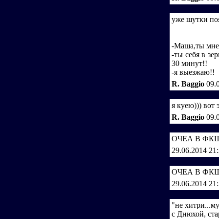
уже шутки поя
-Маша,ты мне
-ты себя в зе
30 минут!!
-я выезжаю!!
R. Baggio
09.
я куею))) вот
R. Baggio
09.
ОЧЕА В ФКШЯ 
29.06.2014 21
ОЧЕА В ФКШЯ 
29.06.2014 21
"не хитри...м
с Днюхой, ста