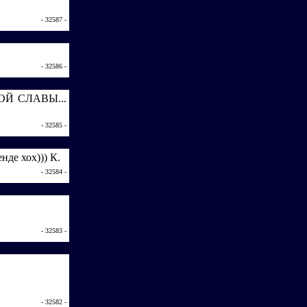
- 32587 -
- 32586 -
ЕВОЙ СЛАВЫ...
- 32585 -
нде хох))) К.
- 32584 -
- 32583 -
- 32582 -