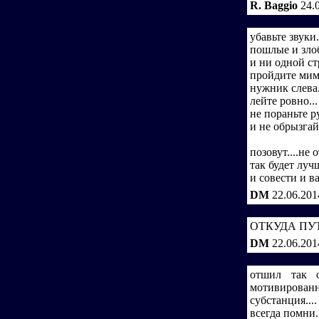
R. Baggio
24.
убавьте звуки.
пошлые и злоб
и ни одной ст
пройдите мимо
нужник слева.
лейте ровно...
не пораньте ру
и не обрызгай
позовут....не 
так будет луч
и совести и в
DM
22.06.201
ОТКУДА ПУТ
DM
22.06.201
отшил так от
мотивирован
субстанция....
всегда помни..