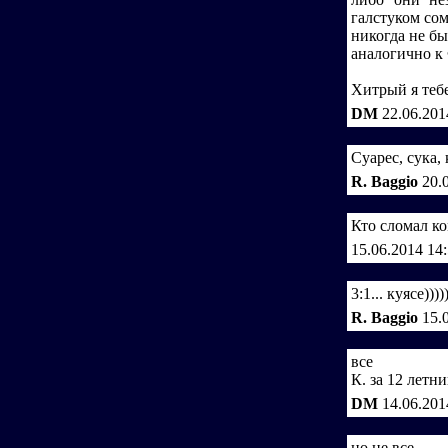
галстуком сом
никогда не бы
аналогично к 
Хитрый я тебе
DM
22.06.201
Суарес, сука, 
R. Baggio
20.
Кто сломал к
15.06.2014 14
3:1... куясе))))
R. Baggio
15.
все
К. за 12 летни
DM
14.06.201
но не все