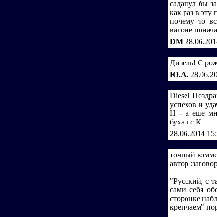
саданул бы за
как раз в эту 
почему то вс
вагоне понач
DM
28.06.201
Дизель! С рож
Ю.А.
28.06.2
Diеsеl Поздр
успехов и уда
Н - а еще мн
бухал с К.
28.06.2014 15
точный комме
автор :загово
"Русский, с 
сами себя об
сторонке,наб
крепчаем" пор