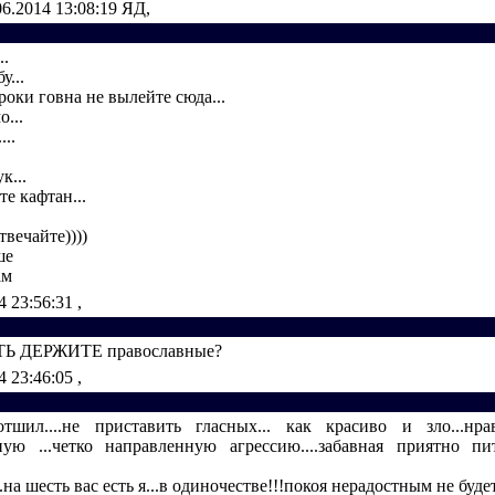
06.2014 13:08:19
ЯД,
..
у...
роки говна не вылейте сюда...
...
...
к...
те кафтан...
отвечайте))))
ше
ам
4 23:56:31
,
Ь ДЕРЖИТЕ православные?
4 23:46:05
,
шил....не приставить гласных... как красиво и зло...нра
ную ...четко направленную агрессию....забавная приятно п
на шесть вас есть я...в одиночестве!!!покоя нерадостным не будет