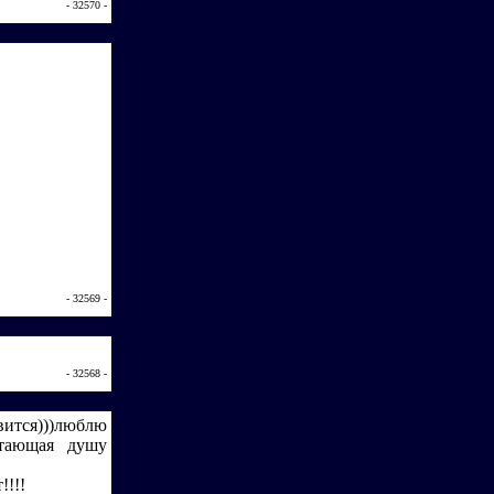
- 32570 -
- 32569 -
- 32568 -
вится)))люблю
итающая душу
!!!!