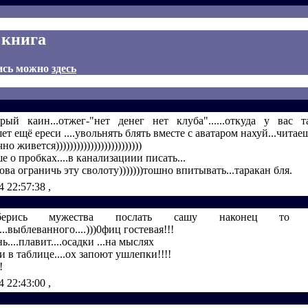
 книга
ись можно
здесь
рый каин...отжег-"нет денег нет клуба"......откуда у вас 
ет ещё ереси ....увольнять блять вместе с аватаром нахуй...читаеш
о живется)))))))))))))))))))))))))
е о пробках....в канализациии писать...
ова ограничь эту сволоту)))))))тошно впитывать...таракан бля.
4 22:57:38
,
аберись мужества послать сашу наконец то ..нах
..выблеванного....)))0фиц гостевая!!!
ь....плавит....осадки ...на мыслях
 в таблице....ох запоют ушлепки!!!!
!
4 22:43:00
,