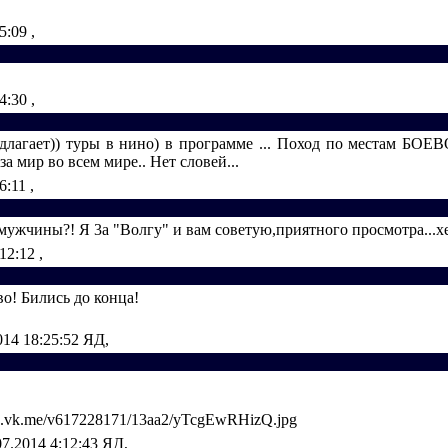
35:09
,
34:30
,
длагает)) туры в нино) в программе ... Поход по местам БО
а мир во всем мире.. Нет словей...
46:11
,
,мужчины?! Я 3а "Волгу" и вам советую,приятного просмотра...хе
:12:12
,
о! Бились до конца!
014 18:25:52
ЯД,
28.vk.me/v617228171/13aa2/yTcgEwRHizQ.jpg
07.2014 4:12:43
ЯД,