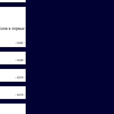
голов в первые
- 32581 -
- 32580 -
- 32579 -
- 32578 -