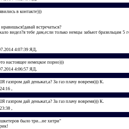
вились в контакте)))
 нравишься!давай встречаться?
ркало видел?я тебе дам,если только немцы забьют бразильцам 5 
07.2014 4:07:39
ЯД,
 это настоящее немецкое порно)))
07.2014 4:06:57
ЯД,
газпром дай деньжат,а? За газ плачу вовремя))) К.
:24:16
,
газпром дай деньжат,а? За газ плачу вовремя))) К.
:23:38
,
ушкетеров было три...не хитри"
рик!