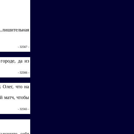
.лишительная
- 32567 -
городе, да из
- 32566 -
 Олег, что на
й матч, чтобы
- 32565 -
адушите себя